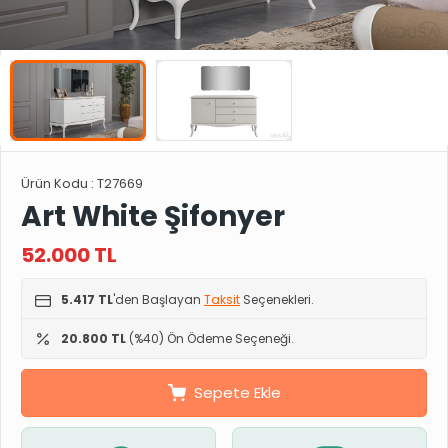
Ürün Kodu :
T27669
Art White Şifonyer
52.000
TL
5.417 TL
'den Başlayan
Taksit
Seçenekleri.
20.800 TL
(%40) Ön Ödeme Seçeneği.
Sepete Ekle