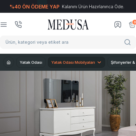
%40 ÖN ÖDEME YAP
Kalanını Ürün Hazırlanınca Öde.
T
-Soft
E-Ticaret
Sistemleriyle Hazırlanmıştır.
0
Yatak Odası
Yatak Odası Mobilyaları
Şifonyerler &