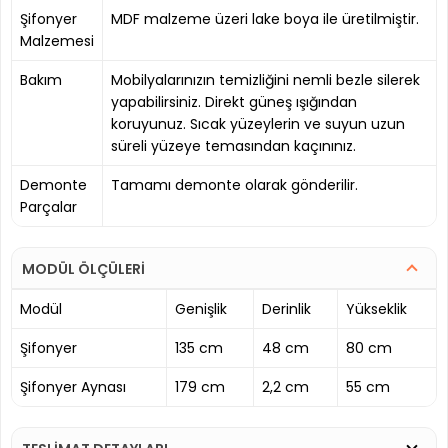
Şifonyer
MDF malzeme üzeri lake boya ile üretilmiştir.
Malzemesi
Bakım
Mobilyalarınızın temizliğini nemli bezle silerek
yapabilirsiniz. Direkt güneş ışığından
koruyunuz. Sıcak yüzeylerin ve suyun uzun
süreli yüzeye temasından kaçınınız.
Demonte
Tamamı demonte olarak gönderilir.
Parçalar
MODÜL ÖLÇÜLERİ
Modül
Genişlik
Derinlik
Yükseklik
Şifonyer
135 cm
48 cm
80 cm
Şifonyer Aynası
179 cm
2,2 cm
55 cm