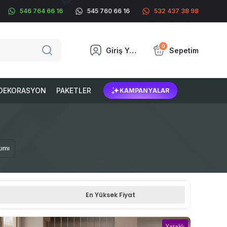
546 764 66 16
545 760 66 16
532 437 38 98
0
Giriş Yap
Sepetim
DEKORASYON
PAKETLER
KAMPANYALAR
ımı
En Yüksek Fiyat
Yataklı