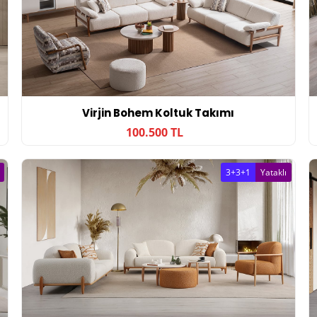
Virjin Bohem Koltuk Takımı
100.500 TL
3+3+1
Yataklı