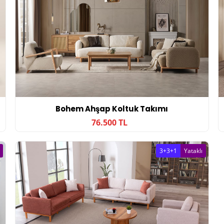
Bohem Ahşap Koltuk Takımı
76.500 TL
3+3+1
Yataklı