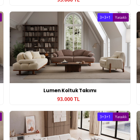
3+3+1
Yataklı
Lumen Koltuk Takımı
93.000 TL
3+3+1
Yataklı