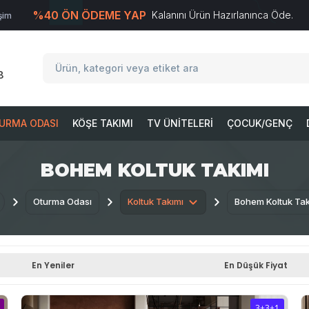
%40 ÖN ÖDEME YAP
Kalanını Ürün Hazırlanınca Öde.
işim
T
-Soft
E-Ticaret
Sistemleriyle Hazırlanmıştır.
8
URMA ODASI
KÖŞE TAKIMI
TV ÜNITELERI
ÇOCUK/GENÇ
BOHEM KOLTUK TAKIMI
Oturma Odası
Koltuk Takımı
Bohem Koltuk Tak
En Yeniler
En Düşük Fiyat
3+3+1