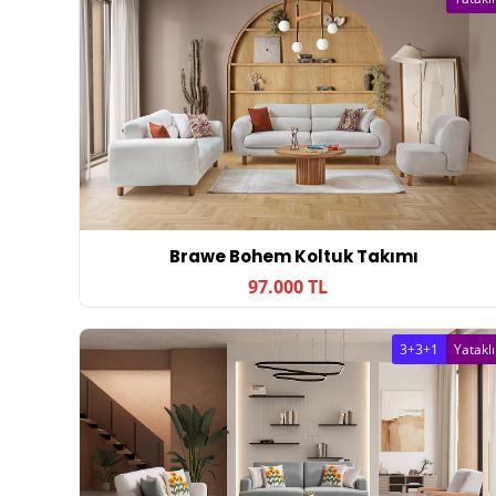
Brawe Bohem Koltuk Takımı
97.000 TL
3+3+1
Yataklı