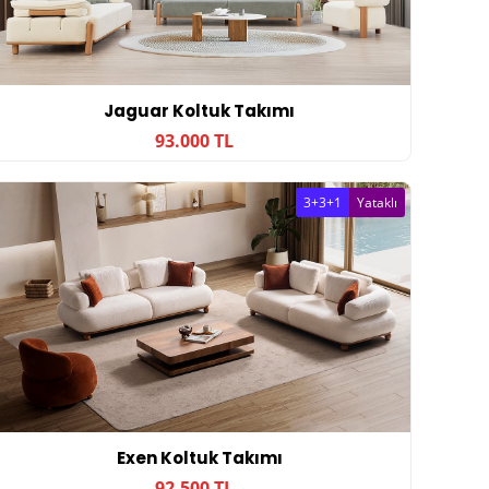
Jaguar Koltuk Takımı
93.000 TL
3+3+1
Yataklı
Exen Koltuk Takımı
92.500 TL