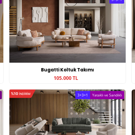
Bugatti Koltuk Takımı
105.000 TL
%10
INDIRIM
3+3+1
Yataklı ve Sandıklı