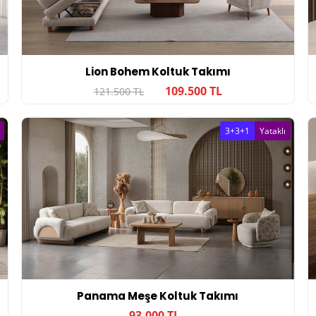
Lion Bohem Koltuk Takımı
109.500 TL
121.500 TL
3+3+1
Yataklı
Panama Meşe Koltuk Takımı
93.000 TL