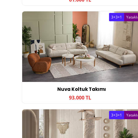
3+3+1
Yataklı
Nuva Koltuk Takımı
93.000 TL
3+3+1
Yataklı