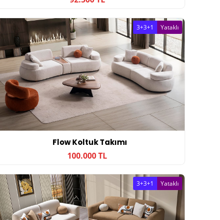
3+3+1
Yataklı
Flow Koltuk Takımı
100.000 TL
3+3+1
Yataklı