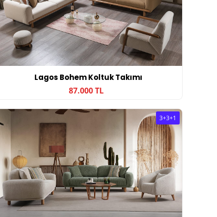
Lagos Bohem Koltuk Takımı
87.000 TL
3+3+1