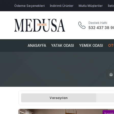
Ödeme Seçenekleri
İndirimli Ürünler
Mutlu Müşteriler
İlet
Destek Hattı
532 437 38 9
ANASAYFA
YATAK ODASI
YEMEK ODASI
OT
Varsayılan
Yataklı