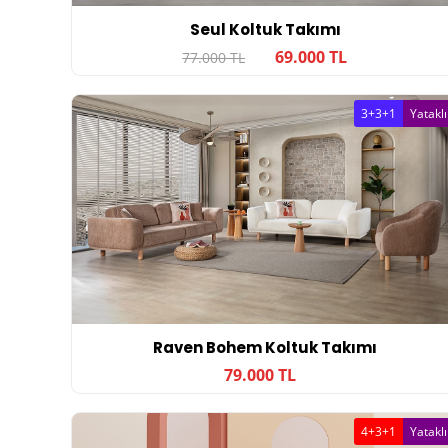
Seul Koltuk Takımı
69.000 TL
77.000 TL
3+3+1
Yataklı
Raven Bohem Koltuk Takımı
79.000 TL
4+3+1
Yataklı