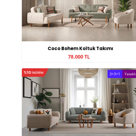
Coco Bohem Koltuk Takımı
78.000 TL
%10
INDIRIM
3+3+1
Yataklı