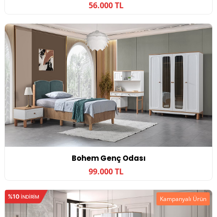
56.000 TL
Bohem Genç Odası
99.000 TL
%10
INDIRIM
Kampanyalı Ürün