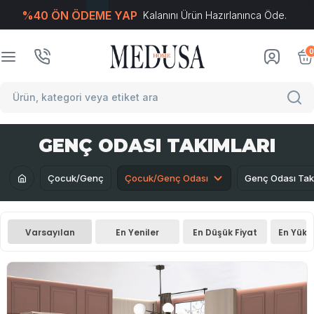
%40 ÖN ÖDEME YAP
Kalanını Ürün Hazırlanınca Öde.
T
-Soft
E-Ticaret
Sistemleriyle Hazırlanmıştır.
0
GENÇ ODASI TAKIMLARI
Çocuk/Genç
Çocuk/Genç Odası
Genç Odası Takı
Varsayılan
En Yeniler
En Düşük Fiyat
En Yüks