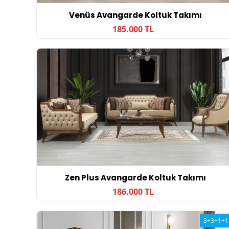
Venüs Avangarde Koltuk Takımı
185.000 TL
Zen Plus Avangarde Koltuk Takımı
186.000 TL
3+3+1+1