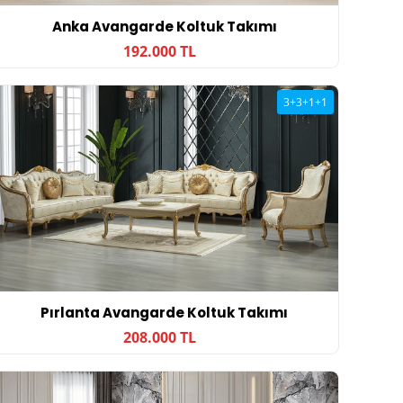
Anka Avangarde Koltuk Takımı
192.000 TL
3+3+1+1
Pırlanta Avangarde Koltuk Takımı
208.000 TL