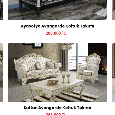
Ayasofya Avangarde Koltuk Takımı
285.000 TL
Sultan Avangarde Koltuk Takımı
261.000 TL