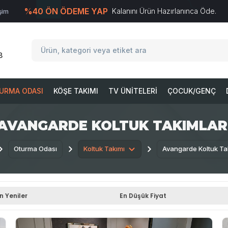
%40 ÖN ÖDEME YAP
Kalanını Ürün Hazırlanınca Öde.
işim
T
-Soft
E-Ticaret
Sistemleriyle Hazırlanmıştır.
8
URMA ODASI
KÖŞE TAKIMI
TV ÜNITELERI
ÇOCUK/GENÇ
AVANGARDE KOLTUK TAKIMLAR
Oturma Odası
Koltuk Takımı
Avangarde Koltuk Ta
n Yeniler
En Düşük Fiyat