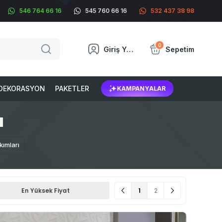
546 764 66 16
545 760 66 16
532 437 38 98
0
Giriş Yap
Sepetim
DEKORASYON
PAKETLER
KAMPANYALAR
I
kımları
1
2
En Yüksek Fiyat