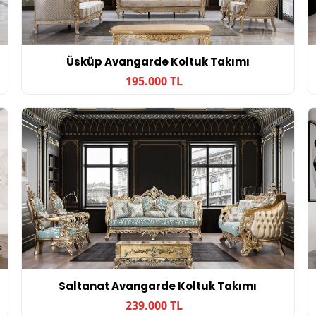
Üsküp Avangarde Koltuk Takımı
195.000 TL
Saltanat Avangarde Koltuk Takımı
239.000 TL