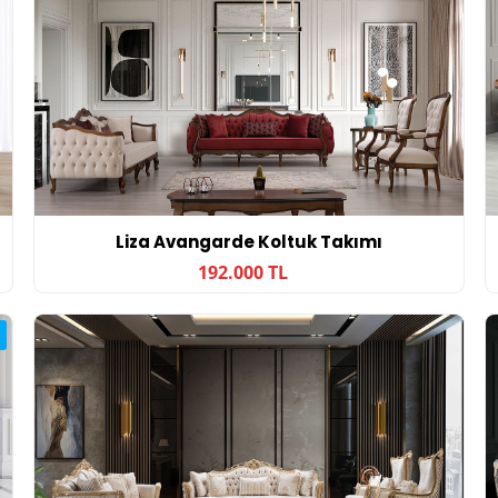
Liza Avangarde Koltuk Takımı
192.000 TL