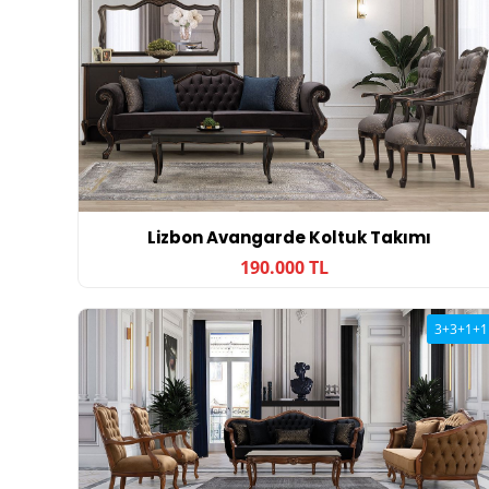
Lizbon Avangarde Koltuk Takımı
190.000 TL
3+3+1+1