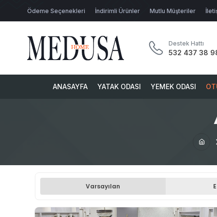
Ödeme Seçenekleri
İndirimli Ürünler
Mutlu Müşteriler
İlet
Destek Hattı
532 437 38 9
ANASAYFA
YATAK ODASI
YEMEK ODASI
OT
Varsayılan
E