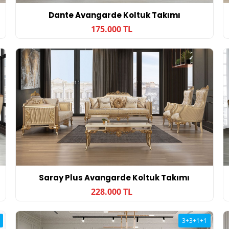
Dante Avangarde Koltuk Takımı
175.000 TL
Saray Plus Avangarde Koltuk Takımı
228.000 TL
3+3+1+1