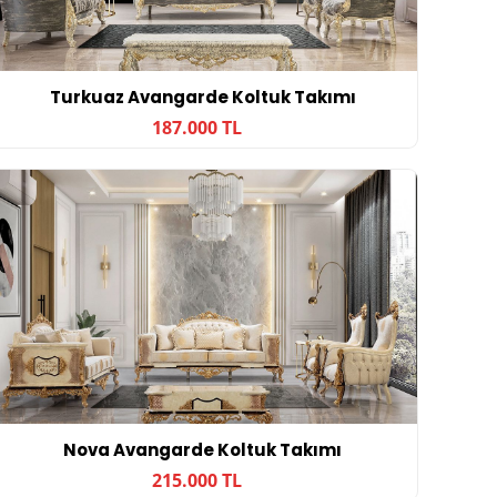
Turkuaz Avangarde Koltuk Takımı
187.000 TL
Nova Avangarde Koltuk Takımı
215.000 TL