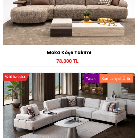
Moka Köşe Takımı
78.000 TL
%10
INDIRIM
Yataklı
Kampanyalı Ürün