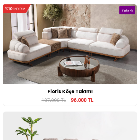
%10
INDIRIM
Yataklı
Floris Köşe Takımı
96.000 TL
107.000 TL