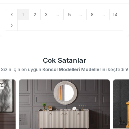
1
2
3
...
5
...
8
...
14
Çok Satanlar
Sizin için en uygun
Konsol Modelleri Modellerini
keşfedin!