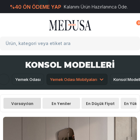
%40 ÖN ÖDEME YAP
Kalanını Ürün Hazırlanınca Öde.
T
-Soft
E-Ticaret
Sistemleriyle Hazırlanmıştır.
0
KONSOL MODELLERI
Yemek Odası
Yemek Odası Mobilyaları
Konsol Modell
Varsayılan
En Yeniler
En Düşük Fiyat
En Yüks