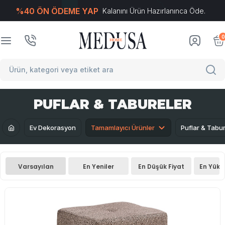
%40 ÖN ÖDEME YAP
Kalanını Ürün Hazırlanınca Öde.
T
-Soft
E-Ticaret
Sistemleriyle Hazırlanmıştır.
0
PUFLAR & TABURELER
Ev Dekorasyon
Tamamlayıcı Ürünler
Puflar & Tabur
Varsayılan
En Yeniler
En Düşük Fiyat
En Yüks