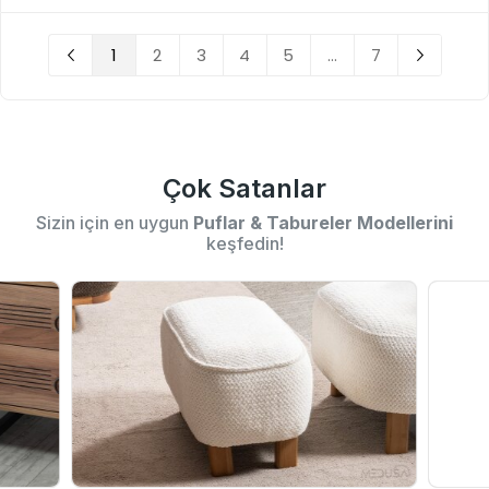
1
2
3
4
5
...
7
Çok Satanlar
Sizin için en uygun
Puflar & Tabureler Modellerini
keşfedin!