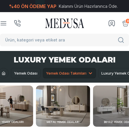
%40 ÖN ÖDEME YAP
Kalanını Ürün Hazırlanınca Öde.
T
-Soft
E-Ticaret
Sistemleriyle Hazırlanmıştır.
0
LUXURY YEMEK ODALARI
Yemek Odası
Yemek Odası Takımları
Luxury Yemek O
 YEMEK ODALARI
METAL YEMEK ODALARI
BEYAZ YEMEK OD