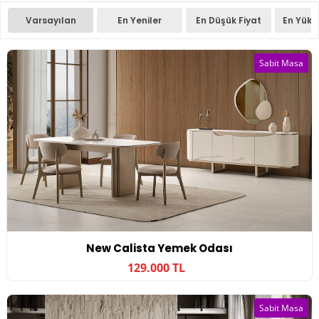
Varsayılan
En Yeniler
En Düşük Fiyat
En Yüks
Sabit Masa
New Calista Yemek Odası
129.000 TL
Sabit Masa