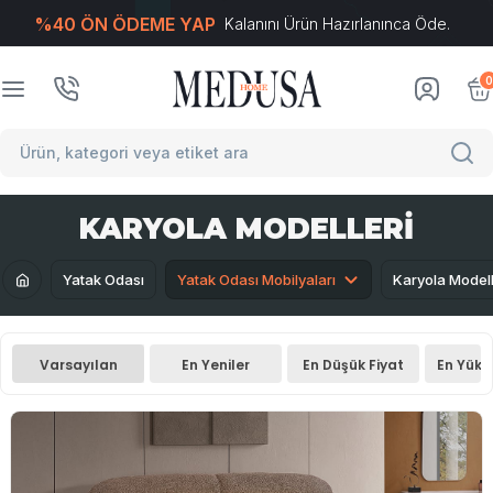
%40 ÖN ÖDEME YAP
Kalanını Ürün Hazırlanınca Öde.
T
-Soft
E-Ticaret
Sistemleriyle Hazırlanmıştır.
0
KARYOLA MODELLERI
Yatak Odası
Yatak Odası Mobilyaları
Karyola Modell
Varsayılan
En Yeniler
En Düşük Fiyat
En Yüks