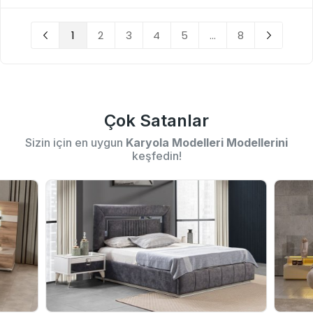
1
2
3
4
5
...
8
Çok Satanlar
Sizin için en uygun
Karyola Modelleri Modellerini
keşfedin!