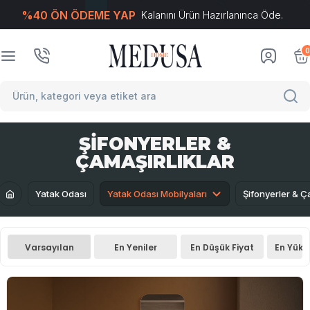
%40 ÖN ÖDEME YAP
Kalanını Ürün Hazırlanınca Öde.
T
-Soft
E-Ticaret
Sistemleriyle Hazırlanmıştır.
0
ŞIFONYERLER &
ÇAMAŞIRLIKLAR
Yatak Odası
Yatak Odası Mobilyaları
Şifonyerler & Ç
Varsayılan
En Yeniler
En Düşük Fiyat
En Yüks