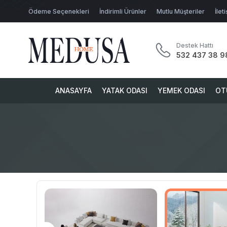
Ödeme Seçenekleri
İndirimli Ürünler
Mutlu Müşteriler
İlet
Destek Hattı
532 437 38 9
ANASAYFA
YATAK ODASI
YEMEK ODASI
OT