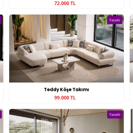
72.000 TL
Yataklı
Teddy Köşe Takımı
99.000 TL
Yataklı