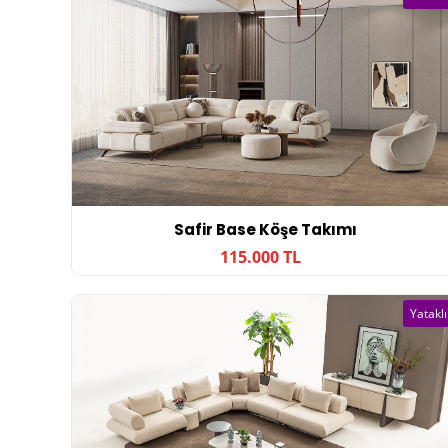
Safir Base Köşe Takımı
115.000 TL
Yataklı