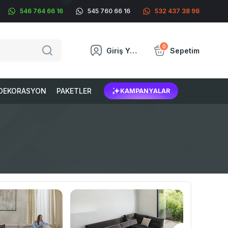
546 764 66 16
545 760 66 16
532 437 38 98
0
Giriş Yap
Sepetim
DEKORASYON
PAKETLER
KAMPANYALAR