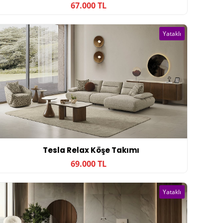
67.000 TL
Yataklı
Tesla Relax Köşe Takımı
69.000 TL
Yataklı