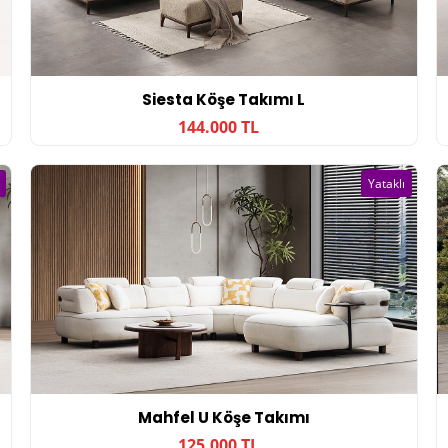
Siesta Köşe Takımı L
144.000 TL
Yataklı
Mahfel U Köşe Takımı
125.000 TL