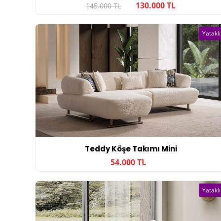
130.000 TL
145.000 TL
Yataklı
Teddy Köşe Takımı Mini
54.000 TL
Yataklı