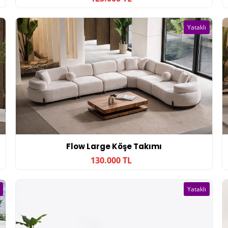
Yataklı
Flow Large Köşe Takımı
130.000 TL
Yataklı