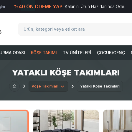
%40 ÖN ÖDEME YAP
Kalanını Ürün Hazırlanınca Öde.
işim
T
-Soft
E-Ticaret
Sistemleriyle Hazırlanmıştır.
8
URMA ODASI
KÖŞE TAKIMI
TV ÜNITELERI
ÇOCUK/GENÇ
YATAKLI KÖŞE TAKIMLARI
Köşe Takımları
Yataklı Köşe Takımları