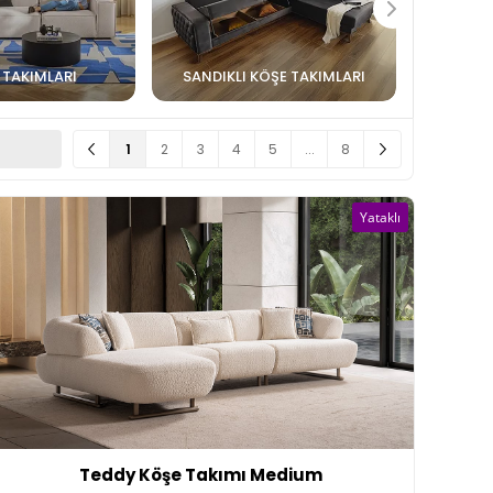
 TAKIMLARI
SANDIKLI KÖŞE TAKIMLARI
1
2
3
4
5
...
8
Yataklı
Teddy Köşe Takımı Medium