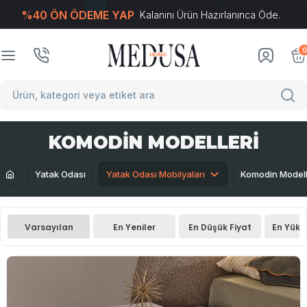
%40 ÖN ÖDEME YAP
Kalanını Ürün Hazırlanınca Öde.
T
-Soft
E-Ticaret
Sistemleriyle Hazırlanmıştır.
0
KOMODIN MODELLERI
Yatak Odası
Yatak Odası Mobilyaları
Komodin Modell
Varsayılan
En Yeniler
En Düşük Fiyat
En Yüks