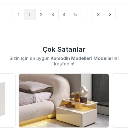
1
2
3
4
5
...
8
Çok Satanlar
Sizin için en uygun
Komodin Modelleri Modellerini
keşfedin!