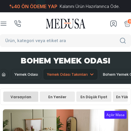
%40 ÖN ÖDEME YAP
Kalanını Ürün Hazırlanınca Öde.
T
-Soft
E-Ticaret
Sistemleriyle Hazırlanmıştır.
0
BOHEM YEMEK ODASI
Yemek Odası
Yemek Odası Takımları
Bohem Yemek 
Varsayılan
En Yeniler
En Düşük Fiyat
En Yüks
Açılır Masa