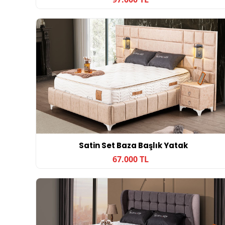
Satin Set Baza Başlık Yatak
67.000 TL