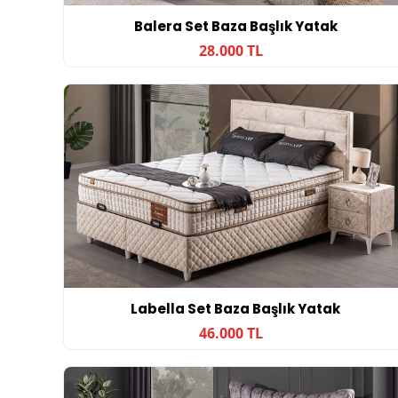
Balera Set Baza Başlık Yatak
28.000 TL
Labella Set Baza Başlık Yatak
46.000 TL