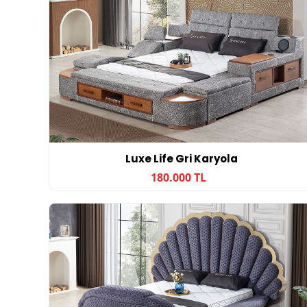
Luxe Life Gri Karyola
180.000 TL