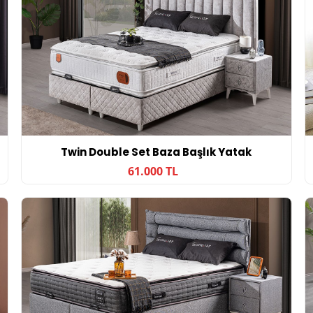
Twin Double Set Baza Başlık Yatak
61.000 TL