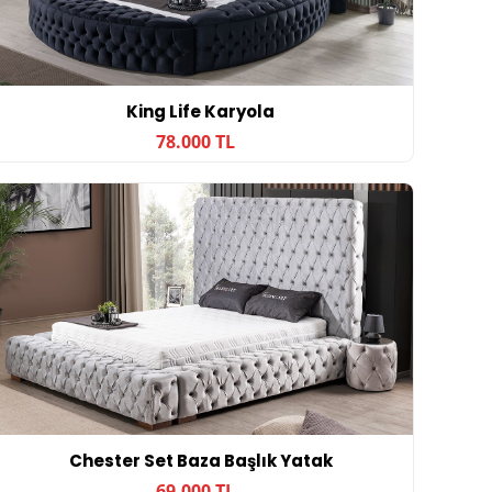
King Life Karyola
78.000 TL
Chester Set Baza Başlık Yatak
69.000 TL