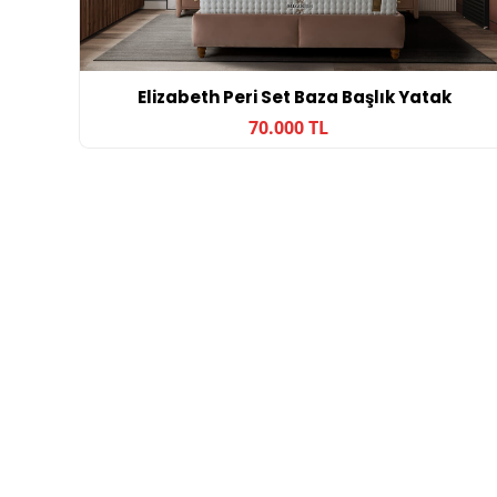
Elizabeth Peri Set Baza Başlık Yatak
70.000 TL