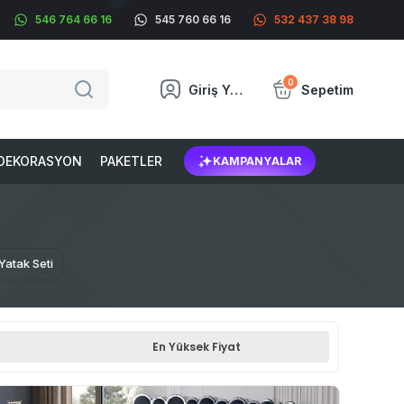
546 764 66 16
545 760 66 16
532 437 38 98
0
Giriş Yap
Sepetim
DEKORASYON
PAKETLER
KAMPANYALAR
Yatak Seti
En Yüksek Fiyat