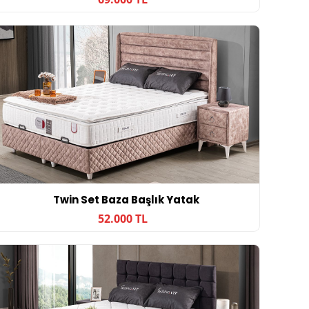
Twin Set Baza Başlık Yatak
52.000 TL