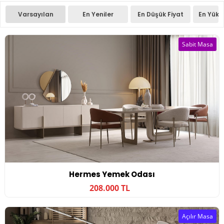
Varsayılan
En Yeniler
En Düşük Fiyat
En Yüks
Sabit Masa
Hermes Yemek Odası
208.000 TL
Açılır Masa