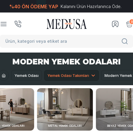
%40 ÖN ÖDEME YAP
Kalanını Ürün Hazırlanınca Öde.
T
-Soft
E-Ticaret
Sistemleriyle Hazırlanmıştır.
0
MODERN YEMEK ODALARI
Yemek Odası
Yemek Odası Takımları
Modern Yemek 
 YEMEK ODALARI
METAL YEMEK ODALARI
BEYAZ YEMEK OD