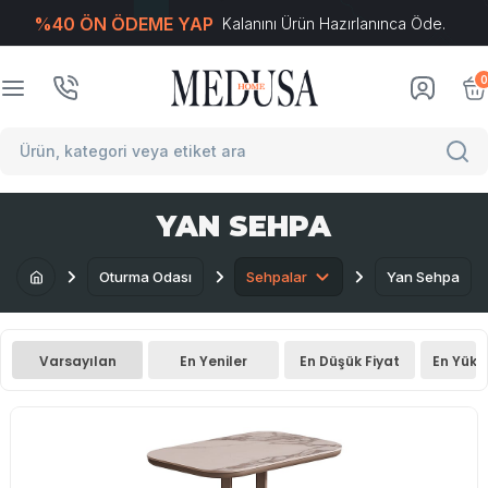
%40 ÖN ÖDEME YAP
Kalanını Ürün Hazırlanınca Öde.
T
-Soft
E-Ticaret
Sistemleriyle Hazırlanmıştır.
0
YAN SEHPA
Oturma Odası
Sehpalar
Yan Sehpa
Varsayılan
En Yeniler
En Düşük Fiyat
En Yüks