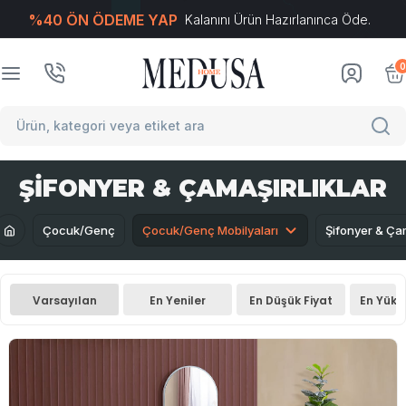
%40 ÖN ÖDEME YAP
Kalanını Ürün Hazırlanınca Öde.
T
-Soft
E-Ticaret
Sistemleriyle Hazırlanmıştır.
0
ŞIFONYER & ÇAMAŞIRLIKLAR
Çocuk/Genç
Çocuk/Genç Mobilyaları
Şifonyer & Çam
Varsayılan
En Yeniler
En Düşük Fiyat
En Yüks