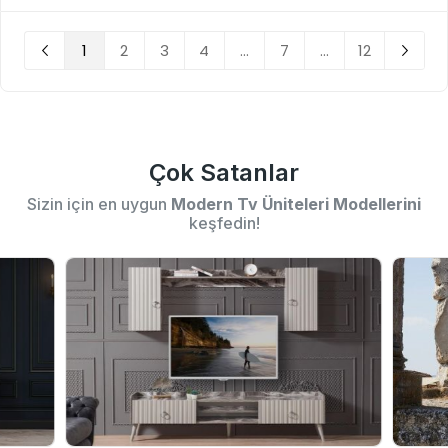
1
2
3
4
...
7
...
12
Çok Satanlar
Sizin için en uygun
Modern Tv Üniteleri Modellerini
keşfedin!