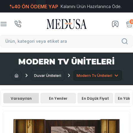
%40 ÖN ÖDEME YAP
Kalanını Ürün Hazırlanınca Öde.
T
-Soft
E-Ticaret
Sistemleriyle Hazırlanmıştır.
0
MODERN TV ÜNITELERI
Duvar Üniteleri
Modern Tv Üniteleri
Varsayılan
En Yeniler
En Düşük Fiyat
En Yüks