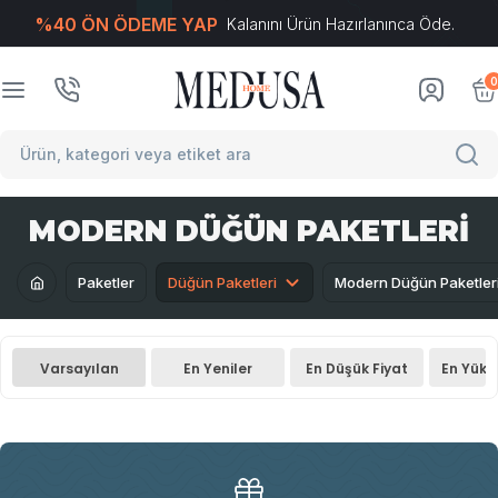
%40 ÖN ÖDEME YAP
Kalanını Ürün Hazırlanınca Öde.
T
-Soft
E-Ticaret
Sistemleriyle Hazırlanmıştır.
0
MODERN DÜĞÜN PAKETLERI
Paketler
Düğün Paketleri
Modern Düğün Paketler
Varsayılan
En Yeniler
En Düşük Fiyat
En Yüks