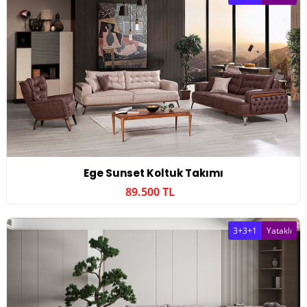
Ege Sunset Koltuk Takımı
89.500 TL
3+3+1
Yataklı