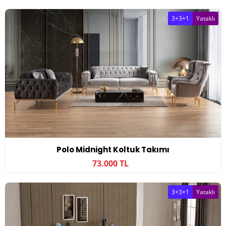
3+3+1
Yataklı
Polo Midnight Koltuk Takımı
73.000 TL
3+3+1
Yataklı