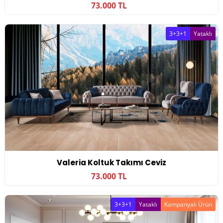
73.000 TL
3+3+1
Yataklı
Valeria Koltuk Takımı Ceviz
73.000 TL
3+3+1
Yataklı
Kampanyalı Ürün