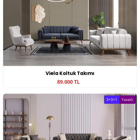
Viela Koltuk Takımı
89.000 TL
3+3+1
Yataklı