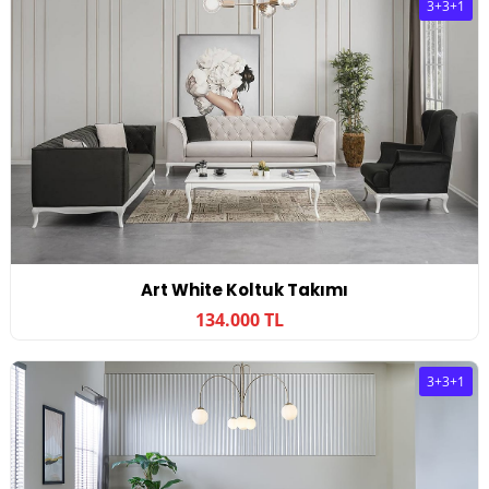
3+3+1
Art White Koltuk Takımı
134.000 TL
3+3+1