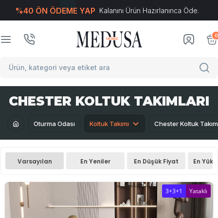
%40 ÖN ÖDEME YAP
Kalanını Ürün Hazırlanınca Öde.
T
-Soft
E-Ticaret
Sistemleriyle Hazırlanmıştır.
0
CHESTER KOLTUK TAKIMLARI
Oturma Odası
Koltuk Takımı
Chester Koltuk Takım
Varsayılan
En Yeniler
En Düşük Fiyat
En Yüks
3+3+1
Yataklı