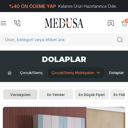
%40 ÖN ÖDEME YAP
Kalanını Ürün Hazırlanınca Öde.
T
-Soft
E-Ticaret
Sistemleriyle Hazırlanmıştır.
0
DOLAPLAR
Çocuk/Genç
Çocuk/Genç Mobilyaları
Dolaplar
Varsayılan
En Yeniler
En Düşük Fiyat
En Yüks