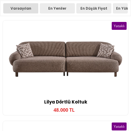
Varsayılan
En Yeniler
En Düşük Fiyat
En Yüks
Yataklı
Lilya Dörtlü Koltuk
48.000 TL
Yataklı