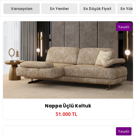
Varsayılan
En Yeniler
En Düşük Fiyat
En Yüks
Yataklı
Nappa Üçlü Koltuk
51.000 TL
Yataklı