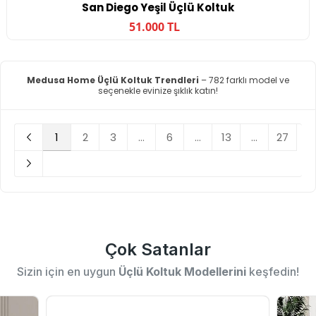
San Diego Yeşil Üçlü Koltuk
51.000 TL
Medusa Home Üçlü Koltuk Trendleri
– 782 farklı model ve
seçenekle evinize şıklık katın!
1
2
3
...
6
...
13
...
27
Çok Satanlar
Sizin için en uygun
Üçlü Koltuk Modellerini
keşfedin!