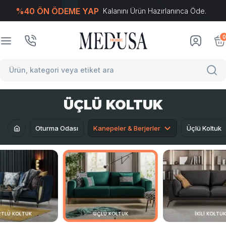
%40 ÖN ÖDEME YAP
Kalanını Ürün Hazırlanınca Öde.
T
-Soft
E-Ticaret
Sistemleriyle Hazırlanmıştır.
0
ÜÇLÜ KOLTUK
Oturma Odası
Kanepeler & Berjerler
Üçlü Koltuk
TLÜ KOLTUK
ÜÇLÜ KOLTUK
İKILI KOLTU