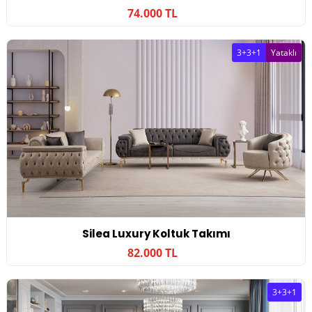
74.000 TL
3+3+1
Yataklı
Silea Luxury Koltuk Takımı
82.000 TL
3+3+1