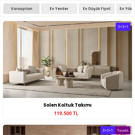
Varsayılan
En Yeniler
En Düşük Fiyat
En Yüks
3+3+1
Solen Koltuk Takımı
119.500 TL
3+3+1
Yataklı