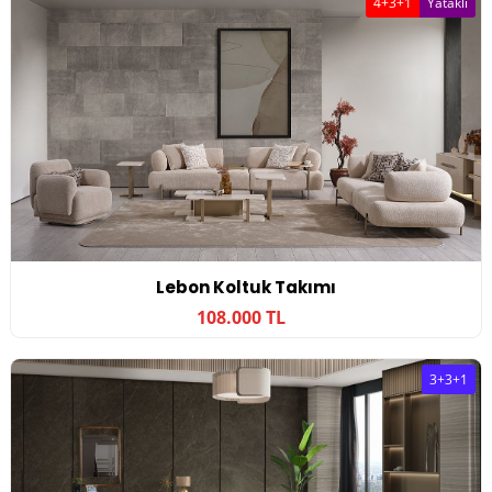
4+3+1
Yataklı
Lebon Koltuk Takımı
108.000 TL
3+3+1