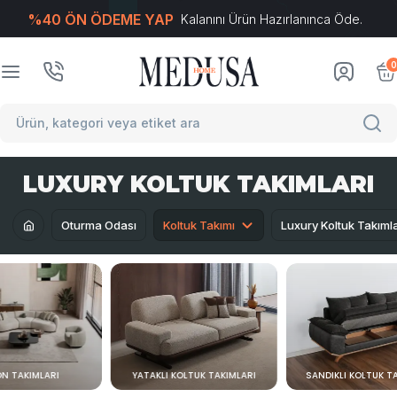
%40 ÖN ÖDEME YAP
Kalanını Ürün Hazırlanınca Öde.
T
-Soft
E-Ticaret
Sistemleriyle Hazırlanmıştır.
0
LUXURY KOLTUK TAKIMLARI
Oturma Odası
Koltuk Takımı
Luxury Koltuk Takımla
N TAKIMLARI
YATAKLI KOLTUK TAKIMLARI
SANDIKLI KOLTUK T