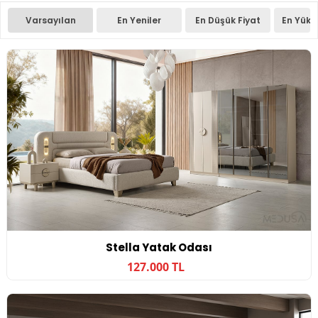
Varsayılan
En Yeniler
En Düşük Fiyat
En Yüks
Stella Yatak Odası
127.000 TL