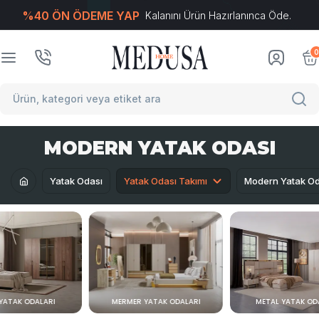
%40 ÖN ÖDEME YAP
Kalanını Ürün Hazırlanınca Öde.
T
-Soft
E-Ticaret
Sistemleriyle Hazırlanmıştır.
0
MODERN YATAK ODASI
Yatak Odası
Yatak Odası Takımı
Modern Yatak Od
 YATAK ODALARI
MERMER YATAK ODALARI
METAL YATAK OD