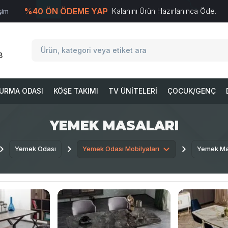
%40 ÖN ÖDEME YAP
Kalanını Ürün Hazırlanınca Öde.
işim
T
-Soft
E-Ticaret
Sistemleriyle Hazırlanmıştır.
8
URMA ODASI
KÖŞE TAKIMI
TV ÜNITELERI
ÇOCUK/GENÇ
YEMEK MASALARI
Yemek Odası
Yemek Odası Mobilyaları
Yemek Ma