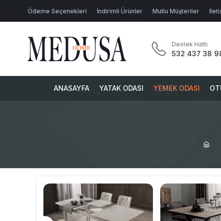
Ödeme Seçenekleri
İndirimli Ürünler
Mutlu Müşteriler
İlet
Destek Hattı
532 437 38 9
ANASAYFA
YATAK ODASI
YEMEK ODASI
OT