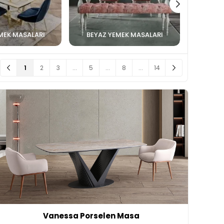
MEK MASALARI
BEYAZ YEMEK MASALARI
1
2
3
...
5
...
8
...
14
Vanessa Porselen Masa