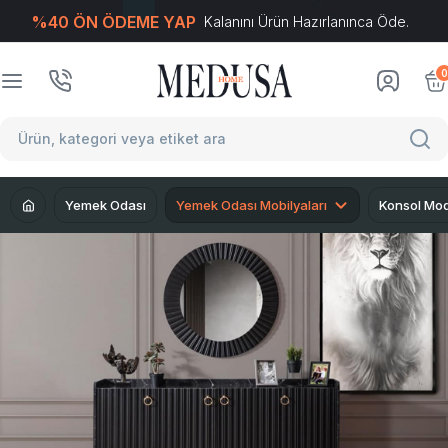
%40 ÖN ÖDEME YAP
Kalanını Ürün Hazırlanınca Öde.
T
-Soft
E-Ticaret
Sistemleriyle Hazırlanmıştır.
0
Yemek Odası
Yemek Odası Mobilyaları
Konsol Mod