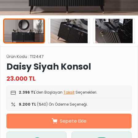
Ürün Kodu :
T12447
Daisy Siyah Konsol
23.000
TL
2.396 TL
'den Başlayan
Taksit
Seçenekleri.
9.200 TL
(%40) Ön Ödeme Seçeneği.
Sepete Ekle