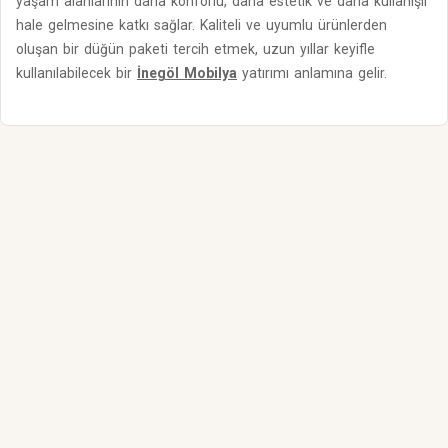
yaşam alanlarının daha konforlu, daha estetik ve daha kullanışlı
hale gelmesine katkı sağlar. Kaliteli ve uyumlu ürünlerden
oluşan bir düğün paketi tercih etmek, uzun yıllar keyifle
kullanılabilecek bir
İnegöl Mobilya
yatırımı anlamına gelir.