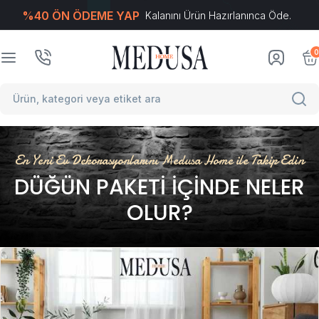
%40 ÖN ÖDEME YAP
Kalanını Ürün Hazırlanınca Öde.
T
-Soft
E-Ticaret
Sistemleriyle Hazırlanmıştır.
0
En Yeni Ev Dekorasyonlarını Medusa Home ile Takip Edin
DÜĞÜN PAKETI İÇINDE NELER
OLUR?