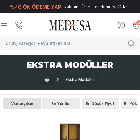
%40 ÖN ÖDEME YAP
Kalanını Ürün Hazırlanınca Öde.
T
-Soft
E-Ticaret
Sistemleriyle Hazırlanmıştır.
0
EKSTRA MODÜLLER
Ekstra Modüller
Varsayılan
En Yeniler
En Düşük Fiyat
En Yüks