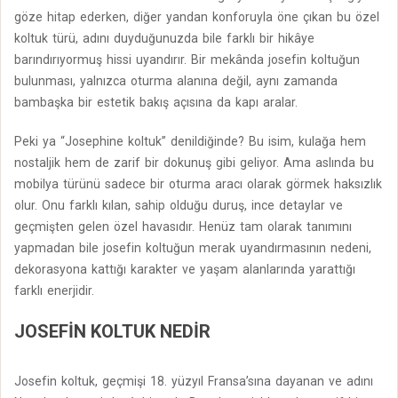
göze hitap ederken, diğer yandan konforuyla öne çıkan bu özel
koltuk türü, adını duyduğunuzda bile farklı bir hikâye
barındırıyormuş hissi uyandırır. Bir mekânda josefin koltuğun
bulunması, yalnızca oturma alanına değil, aynı zamanda
bambaşka bir estetik bakış açısına da kapı aralar.
Peki ya “Josephine koltuk” denildiğinde? Bu isim, kulağa hem
nostaljik hem de zarif bir dokunuş gibi geliyor. Ama aslında bu
mobilya türünü sadece bir oturma aracı olarak görmek haksızlık
olur. Onu farklı kılan, sahip olduğu duruş, ince detaylar ve
geçmişten gelen özel havasıdır. Henüz tam olarak tanımını
yapmadan bile josefin koltuğun merak uyandırmasının nedeni,
dekorasyona kattığı karakter ve yaşam alanlarında yarattığı
farklı enerjidir.
JOSEFIN KOLTUK NEDIR
Josefin koltuk, geçmişi 18. yüzyıl Fransa’sına dayanan ve adını