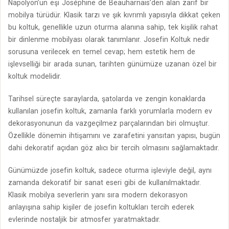
Napolyon’un eşi Joséphine de Beauharnais’den alan zarif bir
mobilya türüdür. Klasik tarzı ve şık kıvrımlı yapısıyla dikkat çeken
bu koltuk, genellikle uzun oturma alanına sahip, tek kişilik rahat
bir dinlenme mobilyası olarak tanımlanır. Josefin Koltuk nedir
sorusuna verilecek en temel cevap; hem estetik hem de
işlevselliği bir arada sunan, tarihten günümüze uzanan özel bir
koltuk modelidir.
Tarihsel süreçte saraylarda, şatolarda ve zengin konaklarda
kullanılan josefin koltuk, zamanla farklı yorumlarla modern ev
dekorasyonunun da vazgeçilmez parçalarından biri olmuştur.
Özellikle dönemin ihtişamını ve zarafetini yansıtan yapısı, bugün
dahi dekoratif açıdan göz alıcı bir tercih olmasını sağlamaktadır.
Günümüzde josefin koltuk, sadece oturma işleviyle değil, aynı
zamanda dekoratif bir sanat eseri gibi de kullanılmaktadır.
Klasik mobilya severlerin yanı sıra modern dekorasyon
anlayışına sahip kişiler de josefin koltukları tercih ederek
evlerinde nostaljik bir atmosfer yaratmaktadır.