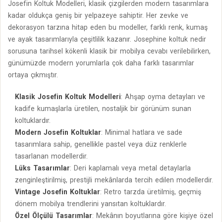
Josefin Koltuk Modelleri, klasik çizgilerden modern tasarımlara
kadar oldukça geniş bir yelpazeye sahiptir. Her zevke ve
dekorasyon tarzına hitap eden bu modeller, farklı renk, kumaş
ve ayak tasarımlarıyla çeşitlilik kazanır. Josephine koltuk nedir
sorusuna tarihsel kökenli klasik bir mobilya cevabı verilebilirken,
günümüzde modern yorumlarla çok daha farklı tasarımlar
ortaya çıkmıştır.
Klasik Josefin Koltuk Modelleri
: Ahşap oyma detayları ve
kadife kumaşlarla üretilen, nostaljik bir görünüm sunan
koltuklardır.
Modern Josefin Koltuklar
: Minimal hatlara ve sade
tasarımlara sahip, genellikle pastel veya düz renklerle
tasarlanan modellerdir.
Lüks Tasarımlar
: Deri kaplamalı veya metal detaylarla
zenginleştirilmiş, prestijli mekânlarda tercih edilen modellerdir.
Vintage Josefin Koltuklar
: Retro tarzda üretilmiş, geçmiş
dönem mobilya trendlerini yansıtan koltuklardır.
Özel Ölçülü Tasarımlar
: Mekânın boyutlarına göre kişiye özel