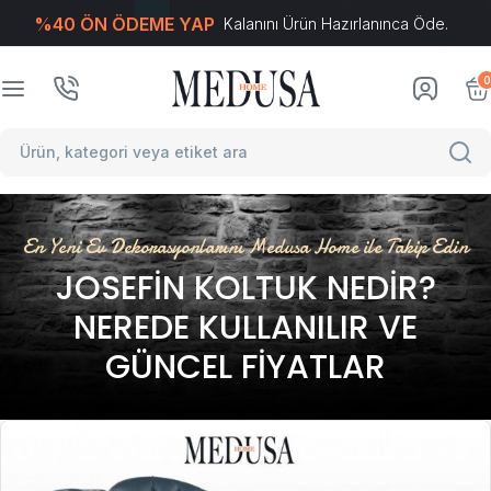
%40 ÖN ÖDEME YAP
Kalanını Ürün Hazırlanınca Öde.
T
-Soft
E-Ticaret
Sistemleriyle Hazırlanmıştır.
0
En Yeni Ev Dekorasyonlarını Medusa Home ile Takip Edin
JOSEFIN KOLTUK NEDIR?
NEREDE KULLANILIR VE
GÜNCEL FIYATLAR