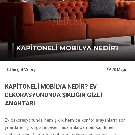
İnegöl Mobilya
20 Mayıs
KAPITONELI MOBILYA NEDIR? EV
DEKORASYONUNDA ŞIKLIĞIN GIZLI
ANAHTARI
Ev dekorasyonunda hem şıklık hem de konfor arayanların son
yıllarda en çok ilgisini çeken tasarımlardan biri kapitoneli
mobilyalardır. Derin dikiş detayları, düğmeli yüzey yapısı ve