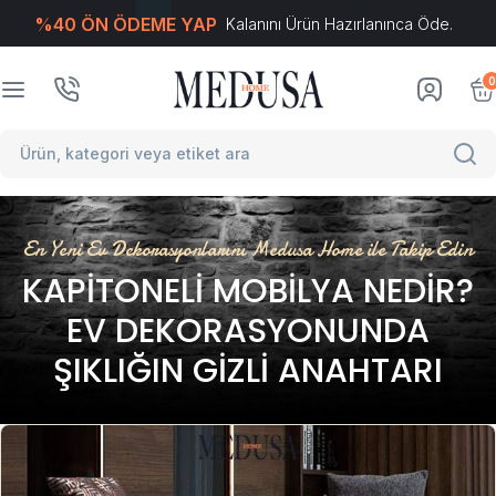
%40 ÖN ÖDEME YAP
Kalanını Ürün Hazırlanınca Öde.
T
-Soft
E-Ticaret
Sistemleriyle Hazırlanmıştır.
0
En Yeni Ev Dekorasyonlarını Medusa Home ile Takip Edin
KAPITONELI MOBILYA NEDIR?
EV DEKORASYONUNDA
ŞIKLIĞIN GIZLI ANAHTARI