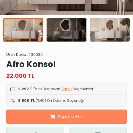
Ürün Kodu :
T36030
Afro Konsol
22.000
TL
2.292 TL
'den Başlayan
Taksit
Seçenekleri.
8.800 TL
(%40) Ön Ödeme Seçeneği.
Sepete Ekle