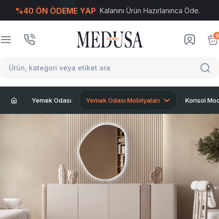
%40 ÖN ÖDEME YAP
Kalanını Ürün Hazırlanınca Öde.
T
-Soft
E-Ticaret
Sistemleriyle Hazırlanmıştır.
0
Yemek Odası
Yemek Odası Mobilyaları
Konsol Mod