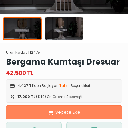
Ürün Kodu :
T12475
Bergama Kumtaşı Dresuar
42.500
TL
4.427 TL
'den Başlayan
Taksit
Seçenekleri.
17.000 TL
(%40) Ön Ödeme Seçeneği.
Sepete Ekle