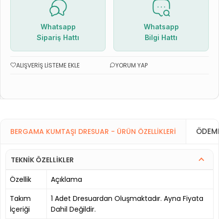
Whatsapp
Whatsapp
Sipariş Hattı
Bilgi Hattı
ALIŞVERIŞ LISTEME EKLE
YORUM YAP
ÖDEME
BERGAMA KUMTAŞI DRESUAR - ÜRÜN ÖZELLIKLERI
TEKNİK ÖZELLİKLER
Özellik
Açıklama
Takım
1 Adet Dresuardan Oluşmaktadır. Ayna Fiyata
İçeriği
Dahil Değildir.