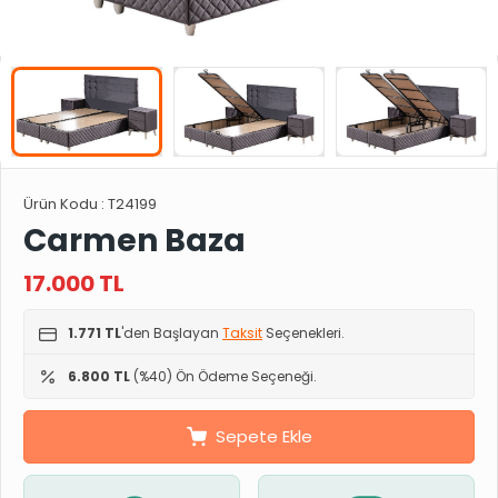
Ürün Kodu :
T24199
Carmen Baza
17.000
TL
1.771 TL
'den Başlayan
Taksit
Seçenekleri.
6.800 TL
(%40) Ön Ödeme Seçeneği.
Sepete Ekle