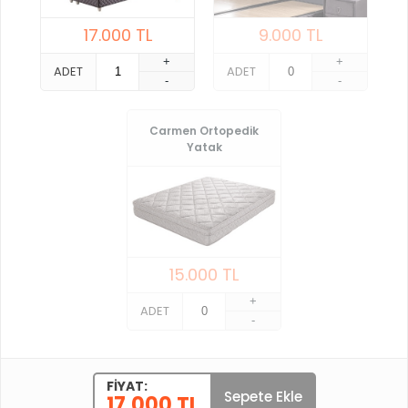
17.000
TL
9.000
TL
+
+
ADET
ADET
-
-
Carmen Ortopedik
Yatak
15.000
TL
+
ADET
-
FIYAT:
Sepete Ekle
17.000 TL