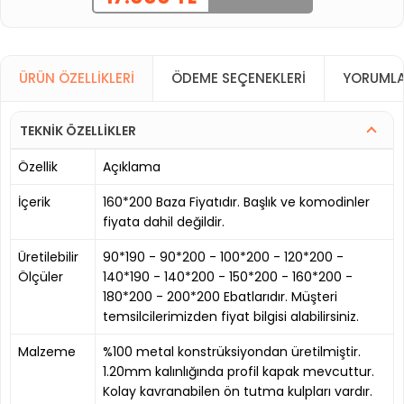
ÜRÜN ÖZELLIKLERI
ÖDEME SEÇENEKLERI
YORUMLA
TEKNİK ÖZELLİKLER
Özellik
Açıklama
İçerik
160*200 Baza Fiyatıdır. Başlık ve komodinler
fiyata dahil değildir.
Üretilebilir
90*190 - 90*200 - 100*200 - 120*200 -
Ölçüler
140*190 - 140*200 - 150*200 - 160*200 -
180*200 - 200*200 Ebatlarıdır. Müşteri
temsilcilerimizden fiyat bilgisi alabilirsiniz.
Malzeme
%100 metal konstrüksiyondan üretilmiştir.
1.20mm kalınlığında profil kapak mevcuttur.
Kolay kavranabilen ön tutma kulpları vardır.