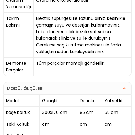
Yumuşaklığı
Takım
Elektrik süpürgesi ile tozunu alınız. Kesinlikle
Bakımı
çamaşır suyu ve deterjan kullanmayınız.
Leke olan yeri ıslak bez ile saf sabun
kullanarak siliniz ve su ile durulayınız.
Gerekirse saç kurutma makinesi ile fazla
yaklaştırmadan kurulayabilirsiniz.
Demonte
Tüm parçalar montajlı gönderilir.
Parçalar
MODÜL ÖLÇÜLERİ
Modül
Genişlik
Derinlik
Yükseklik
Köşe Koltuk
300x170 cm
95 cm
65 cm
Tekli Koltuk
cm
cm
cm