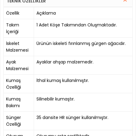
TEKNİK ÖZELLİKLER
Özellik
Açıklama
Takım
1 Adet Köşe Takımından Oluşmaktadır.
İçeriği
İskelet
Ürünün iskeleti fırınlanmış gürgen ağacıdır.
Malzemesi
Ayak
Ayaklar ahşap malzemedir.
Malzemesi
Kumaş
İthal kumaş kullanılmıştır.
Özelliği
Kumaş
Silinebilir kumaştır.
Bakımı
Sünger
35 dansite HR sünger kullanılmıştır.
Özelliği
Oturum
Oturumu orta sertliktedir.