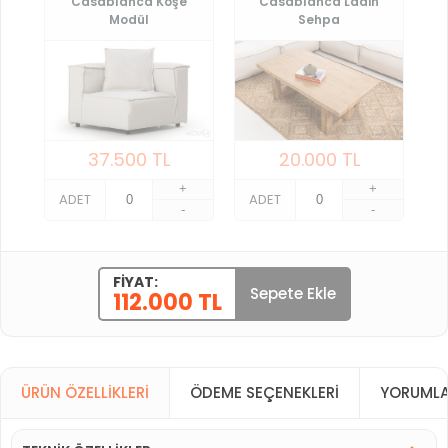
Casablanca Köşe
Casablanca Ladin
Modül
Sehpa
37.500
TL
20.000
TL
+
+
ADET
ADET
-
-
FIYAT:
Sepete Ekle
112.000 TL
ÜRÜN ÖZELLIKLERI
ÖDEME SEÇENEKLERI
YORUMLA