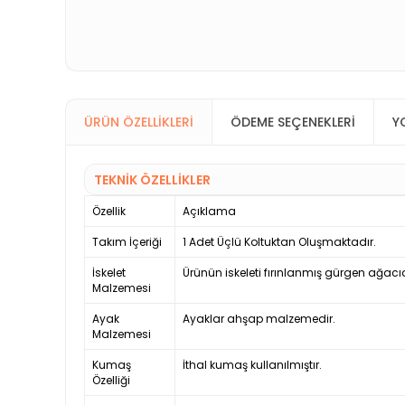
ÜRÜN ÖZELLIKLERI
ÖDEME SEÇENEKLERI
Y
TEKNİK ÖZELLİKLER
Özellik
Açıklama
Takım İçeriği
1 Adet Üçlü Koltuktan Oluşmaktadır.
İskelet
Ürünün iskeleti fırınlanmış gürgen ağacıd
Malzemesi
Ayak
Ayaklar ahşap malzemedir.
Malzemesi
Kumaş
İthal kumaş kullanılmıştır.
Özelliği