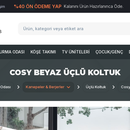
%40 ÖN ÖDEME YAP
Kalanını Ürün Hazırlanınca Öde.
işim
T
-Soft
E-Ticaret
Sistemleriyle Hazırlanmıştır.
8
URMA ODASI
KÖŞE TAKIMI
TV ÜNITELERI
ÇOCUK/GENÇ
COSY BEYAZ ÜÇLÜ KOLTUK
 Odası
Kanepeler & Berjerler
Üçlü Koltuk
Cosy