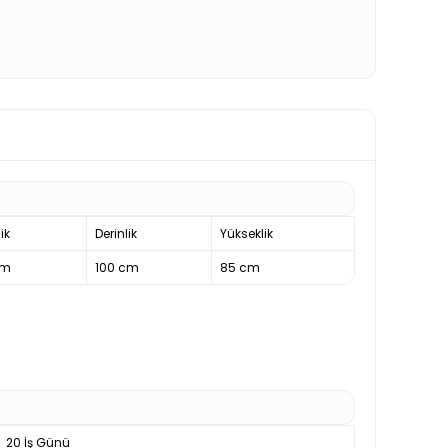
ik
Derinlik
Yükseklik
cm
100 cm
85 cm
20 İş Günü