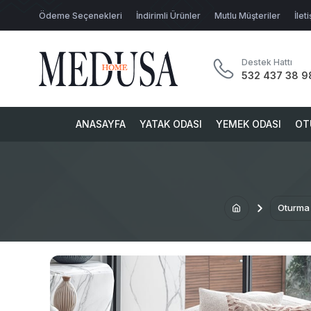
Ödeme Seçenekleri
İndirimli Ürünler
Mutlu Müşteriler
İlet
Destek Hattı
532 437 38 9
ANASAYFA
YATAK ODASI
YEMEK ODASI
OT
Oturma