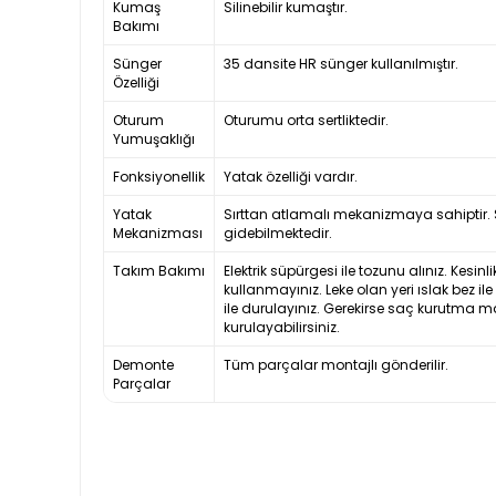
Kumaş
Silinebilir kumaştır.
Bakımı
Sünger
35 dansite HR sünger kullanılmıştır.
Özelliği
Oturum
Oturumu orta sertliktedir.
Yumuşaklığı
Fonksiyonellik
Yatak özelliği vardır.
Yatak
Sırttan atlamalı mekanizmaya sahiptir. S
Mekanizması
gidebilmektedir.
Takım Bakımı
Elektrik süpürgesi ile tozunu alınız. Kesi
kullanmayınız. Leke olan yeri ıslak bez il
ile durulayınız. Gerekirse saç kurutma m
kurulayabilirsiniz.
Demonte
Tüm parçalar montajlı gönderilir.
Parçalar