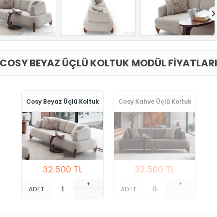
COSY BEYAZ ÜÇLÜ KOLTUK MODÜL FIYATLAR
Cosy Beyaz Üçlü Koltuk
Cosy Kahve Üçlü Koltuk
32.500
TL
32.500
TL
+
+
ADET
ADET
-
-