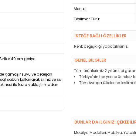
Montaj:
Teslimat Türü:
İSTEĞE BAĞLI ÖZELLİKLER
Renk değişikliği yapabilirsiniz.
ırtlar 40 cm geriye
GENEL BİLGİLER
Tüm ürünlerimiz 2 yıl üretici garant
nlikle çamaşır suyu ve deterjan
Türkiye'nin her yerine ücretsiz 
e saf sabun kullanarak siliniz ve su
Tüm Avrupa ülkelerine teslimat
akinesi ile fazla yaklaştırmadan
BUNLAR DA İLGINIZI ÇEKEBILI
Mobilya Modelleri
,
Mobilya
,
Yatakl