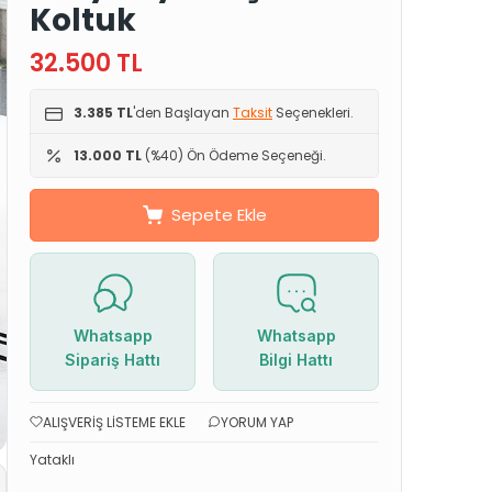
Koltuk
32.500
TL
3.385 TL
'den Başlayan
Taksit
Seçenekleri.
13.000 TL
(%40) Ön Ödeme Seçeneği.
Sepete Ekle
Whatsapp
Whatsapp
Sipariş Hattı
Bilgi Hattı
ALIŞVERIŞ LISTEME EKLE
YORUM YAP
Yataklı