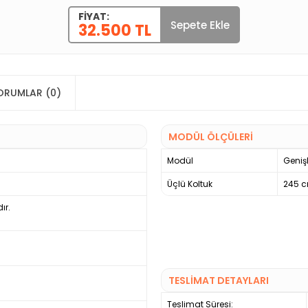
FIYAT:
Sepete Ekle
32.500 TL
ORUMLAR (0)
MODÜL ÖLÇÜLERİ
Modül
Genişl
Üçlü Koltuk
245 
ır.
TESLİMAT DETAYLARI
Teslimat Süresi: