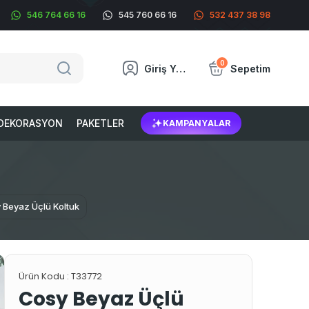
546 764 66 16
545 760 66 16
532 437 38 98
0
Giriş Yap
Sepetim
DEKORASYON
PAKETLER
KAMPANYALAR
 Beyaz Üçlü Koltuk
Ürün Kodu :
T33772
Cosy Beyaz Üçlü