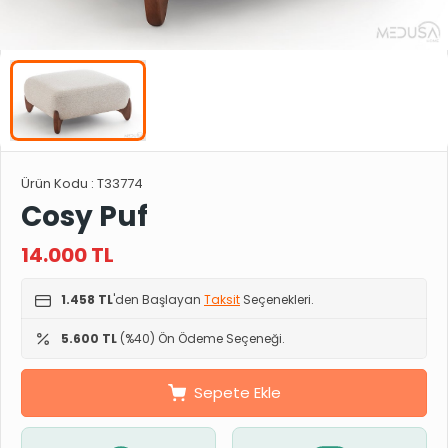
Ürün Kodu :
T33774
Cosy Puf
14.000
TL
1.458 TL
'den Başlayan
Taksit
Seçenekleri.
5.600 TL
(%40) Ön Ödeme Seçeneği.
Sepete Ekle