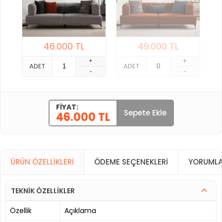
46.000
TL
49.000
TL
+
+
ADET
ADET
-
-
FIYAT:
Sepete Ekle
46.000 TL
ÜRÜN ÖZELLIKLERI
ÖDEME SEÇENEKLERI
YORUMLA
TEKNİK ÖZELLİKLER
Özellik
Açıklama