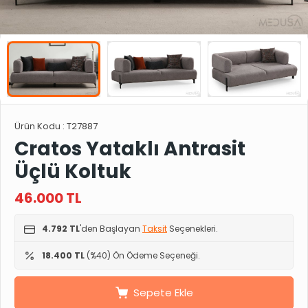
Ürün Kodu :
T27887
Cratos Yataklı Antrasit
Üçlü Koltuk
46.000
TL
4.792 TL
'den Başlayan
Taksit
Seçenekleri.
18.400 TL
(%40) Ön Ödeme Seçeneği.
Sepete Ekle