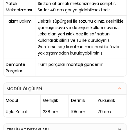
Yatak
Sırttan atlamalı mekanizmaya sahiptir.
Mekanizması
Sırtlar 40 cm geriye gidebilmektedir.
Takım Bakımı
Elektrik süpürgesi ile tozunu alınız. Kesinlikle
çamaşır suyu ve deterjan kullanmayınız.
Leke olan yeri ıslak bez ile saf sabun
kullanarak siliniz ve su ile durulayınız.
Gerekirse saç kurutma makinesi ile fazla
yaklaştırmadan kurulayabilirsiniz.
Demonte
Tüm parçalar montajlı gönderilir.
Parçalar
MODÜL ÖLÇÜLERİ
Modül
Genişlik
Derinlik
Yükseklik
Üçlü Koltuk
238 cm
105 cm
79 cm
TESLİMAT DETAYLARI