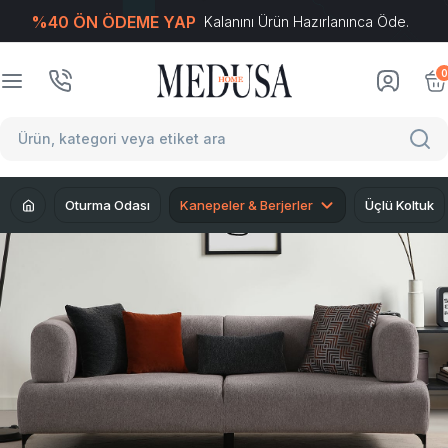
%40 ÖN ÖDEME YAP
Kalanını Ürün Hazırlanınca Öde.
T
-Soft
E-Ticaret
Sistemleriyle Hazırlanmıştır.
0
Oturma Odası
Kanepeler & Berjerler
Üçlü Koltuk