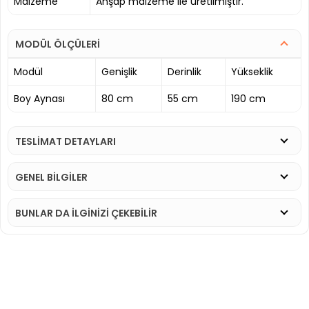
Malzeme
Ahşap malzeme ile üretilmiştir.
MODÜL ÖLÇÜLERİ
Modül
Genişlik
Derinlik
Yükseklik
Boy Aynası
80 cm
55 cm
190 cm
TESLİMAT DETAYLARI
GENEL BİLGİLER
BUNLAR DA İLGINIZI ÇEKEBILIR