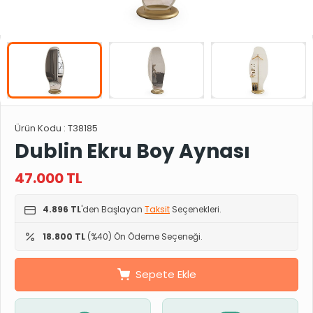
Ürün Kodu :
T38185
Dublin Ekru Boy Aynası
47.000
TL
4.896 TL
'den Başlayan
Taksit
Seçenekleri.
18.800 TL
(%40) Ön Ödeme Seçeneği.
Sepete Ekle