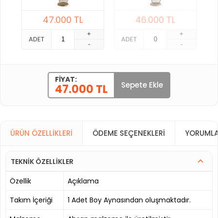
47.000
TL
46.000
TL
+
+
ADET
ADET
-
-
FIYAT:
Sepete Ekle
47.000 TL
ÜRÜN ÖZELLIKLERI
ÖDEME SEÇENEKLERI
YORUMLA
TEKNİK ÖZELLİKLER
Özellik
Açıklama
Takım İçeriği
1 Adet Boy Aynasından oluşmaktadır.