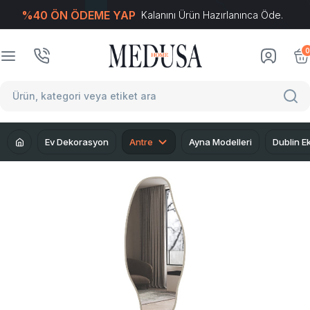
%40 ÖN ÖDEME YAP
Kalanını Ürün Hazırlanınca Öde.
T
-Soft
E-Ticaret
Sistemleriyle Hazırlanmıştır.
0
Ev Dekorasyon
Antre
Ayna Modelleri
Dublin E