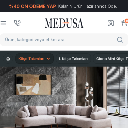
%40 ÖN ÖDEME YAP
Kalanını Ürün Hazırlanınca Öde.
T
-Soft
E-Ticaret
Sistemleriyle Hazırlanmıştır.
0
Köşe Takımları
L Köşe Takımları
Gloria Mini Köşe 