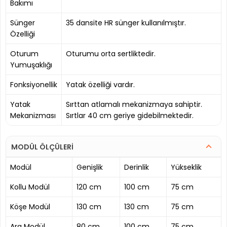
Bakımı
Sünger
35 dansite HR sünger kullanılmıştır.
Özelliği
Oturum
Oturumu orta sertliktedir.
Yumuşaklığı
Fonksiyonellik
Yatak özelliği vardır.
Yatak
Sırttan atlamalı mekanizmaya sahiptir.
Mekanizması
Sırtlar 40 cm geriye gidebilmektedir.
MODÜL ÖLÇÜLERİ
Modül
Genişlik
Derinlik
Yükseklik
Kollu Modül
120 cm
100 cm
75 cm
Köşe Modül
130 cm
130 cm
75 cm
Ara Modül
80 cm
100 cm
75 cm