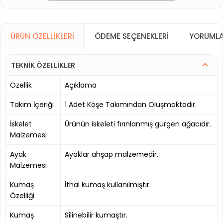
ÜRÜN ÖZELLIKLERI
ÖDEME SEÇENEKLERI
YORUMLA
TEKNİK ÖZELLİKLER
Özellik
Açıklama
Takım İçeriği
1 Adet Köşe Takımından Oluşmaktadır.
İskelet
Ürünün iskeleti fırınlanmış gürgen ağacıdır.
Malzemesi
Ayak
Ayaklar ahşap malzemedir.
Malzemesi
Kumaş
İthal kumaş kullanılmıştır.
Özelliği
Kumaş
Silinebilir kumaştır.