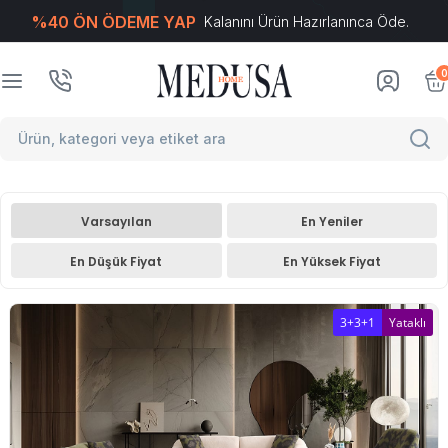
%40 ÖN ÖDEME YAP
Kalanını Ürün Hazırlanınca Öde.
T
-Soft
E-Ticaret
Sistemleriyle Hazırlanmıştır.
0
Varsayılan
En Yeniler
En Düşük Fiyat
En Yüksek Fiyat
3+3+1
Yataklı