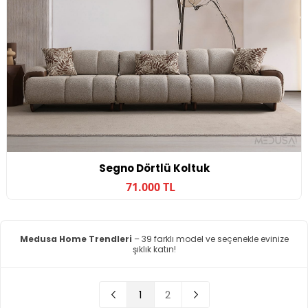
Segno Dörtlü Koltuk
71.000 TL
Medusa Home Trendleri
– 39 farklı model ve seçenekle evinize
şıklık katın!
1
2