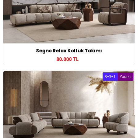
Segno Relax Koltuk Takımı
80.000 TL
3+3+1
Yataklı