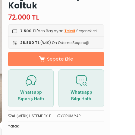
Koltuk
72.000
TL
7.500 TL
'den Başlayan
Taksit
Seçenekleri.
28.800 TL
(%40) Ön Ödeme Seçeneği.
Sepete Ekle
Whatsapp
Whatsapp
Sipariş Hattı
Bilgi Hattı
ALIŞVERIŞ LISTEME EKLE
YORUM YAP
Yataklı