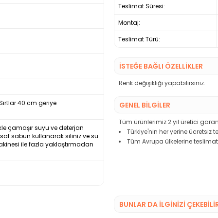
Teslimat Süresi:
Montaj:
Teslimat Türü:
İSTEĞE BAĞLI ÖZELLİKLER
Renk değişikliği yapabilirsiniz.
ırtlar 40 cm geriye
GENEL BİLGİLER
Tüm ürünlerimiz 2 yıl üretici garant
nlikle çamaşır suyu ve deterjan
Türkiye'nin her yerine ücretsiz 
e saf sabun kullanarak siliniz ve su
Tüm Avrupa ülkelerine teslimat
akinesi ile fazla yaklaştırmadan
BUNLAR DA İLGINIZI ÇEKEBILI