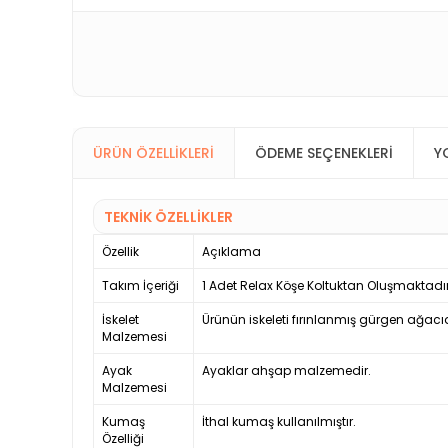
ÜRÜN ÖZELLIKLERI
ÖDEME SEÇENEKLERI
Y
TEKNİK ÖZELLİKLER
Özellik
Açıklama
Takım İçeriği
1 Adet Relax Köşe Koltuktan Oluşmaktadır
İskelet
Ürünün iskeleti fırınlanmış gürgen ağacıd
Malzemesi
Ayak
Ayaklar ahşap malzemedir.
Malzemesi
Kumaş
İthal kumaş kullanılmıştır.
Özelliği