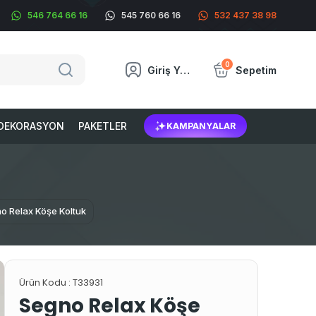
546 764 66 16
545 760 66 16
532 437 38 98
0
Giriş Yap
Sepetim
DEKORASYON
PAKETLER
KAMPANYALAR
o Relax Köşe Koltuk
Ürün Kodu :
T33931
Segno Relax Köşe