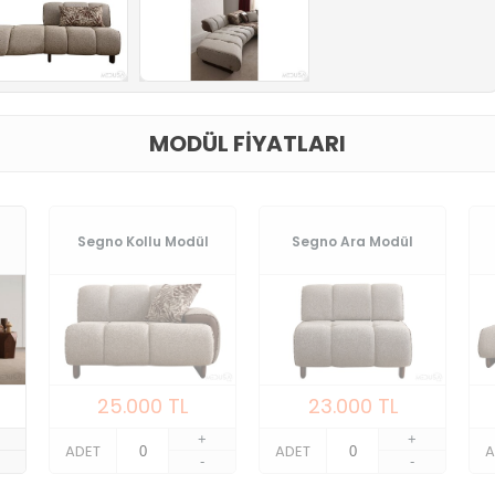
MODÜL FIYATLARI
Segno Kollu Modül
Segno Ara Modül
25.000
TL
23.000
TL
+
+
ADET
ADET
A
-
-