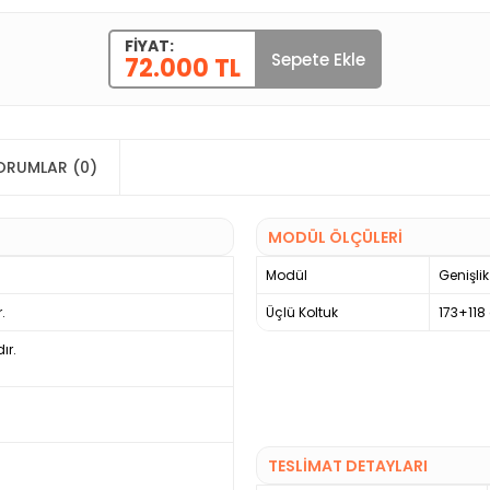
FIYAT:
Sepete Ekle
72.000 TL
ORUMLAR (0)
MODÜL ÖLÇÜLERİ
Modül
Genişlik
.
Üçlü Koltuk
173+118
ır.
TESLİMAT DETAYLARI