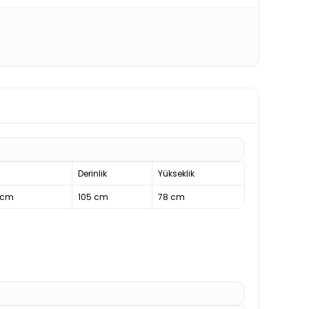
Derinlik
Yükseklik
 cm
105 cm
78 cm