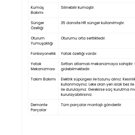
Kumaş
Silinebilir kumaştır.
Bakımı
Sünger
35 dansite HR sünger kullanılmıştır.
Özelliği
Oturum
Oturumu orta sertliktedir.
Yumuşaklığı
Fonksiyonellik
Yatak özelliği vardır.
Yatak
Sırttan atlamalı mekanizmaya sahiptir. S
Mekanizması
gidebilmektedir.
Takım Bakımı
Elektrik süpürgesi ile tozunu alınız. Kesi
kullanmayınız. Leke olan yeri ıslak bez il
ile durulayınız. Gerekirse saç kurutma m
kurulayabilirsiniz.
Demonte
Tüm parçalar montajlı gönderilir.
Parçalar