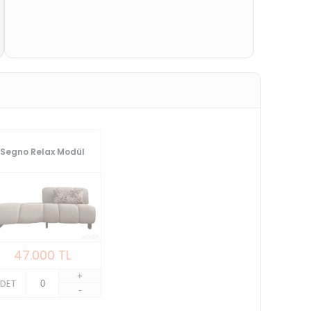
Segno Relax Modül
47.000
TL
+
DET
-