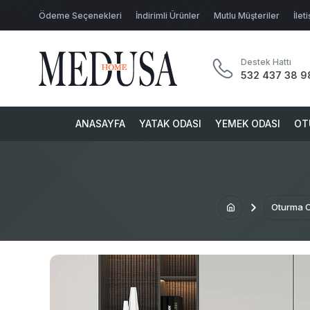
Ödeme Seçenekleri
İndirimli Ürünler
Mutlu Müşteriler
İlet
Destek Hattı
532 437 38 9
ANASAYFA
YATAK ODASI
YEMEK ODASI
OT
Oturma 