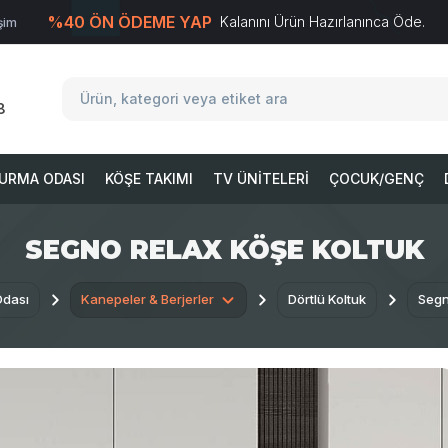
%40 ÖN ÖDEME YAP
Kalanını Ürün Hazırlanınca Öde.
işim
T
-Soft
E-Ticaret
Sistemleriyle Hazırlanmıştır.
8
URMA ODASI
KÖŞE TAKIMI
TV ÜNITELERI
ÇOCUK/GENÇ
SEGNO RELAX KÖŞE KOLTUK
Odası
Kanepeler & Berjerler
Dörtlü Koltuk
Segn