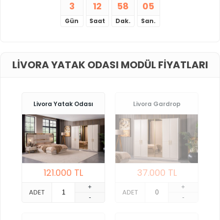
3
12
58
05
Gün
Saat
Dak.
San.
LIVORA YATAK ODASI MODÜL FIYATLARI
Livora Yatak Odası
Livora Gardrop
121.000
TL
37.000
TL
+
+
ADET
ADET
-
-