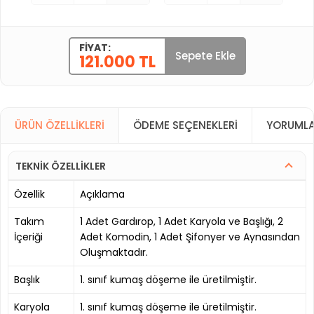
FIYAT:
Sepete Ekle
121.000 TL
ÜRÜN ÖZELLIKLERI
ÖDEME SEÇENEKLERI
YORUMLA
TEKNİK ÖZELLİKLER
Özellik
Açıklama
Takım
1 Adet Gardırop, 1 Adet Karyola ve Başlığı, 2
İçeriği
Adet Komodin, 1 Adet Şifonyer ve Aynasından
Oluşmaktadır.
Başlık
1. sınıf kumaş döşeme ile üretilmiştir.
Karyola
1. sınıf kumaş döşeme ile üretilmiştir.