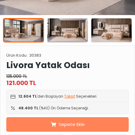
Ürün Kodu :
30383
Livora Yatak Odası
135.000
TL
121.000
TL
12.604 TL
'den Başlayan
Taksit
Seçenekleri.
48.400 TL
(%40) Ön Ödeme Seçeneği.
Sepete Ekle