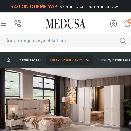
%40 ÖN ÖDEME YAP
Kalanını Ürün Hazırlanınca Öde.
T
-Soft
E-Ticaret
Sistemleriyle Hazırlanmıştır.
0
Yatak Odası
Yatak Odası Takımı
Luxury Yatak Oda