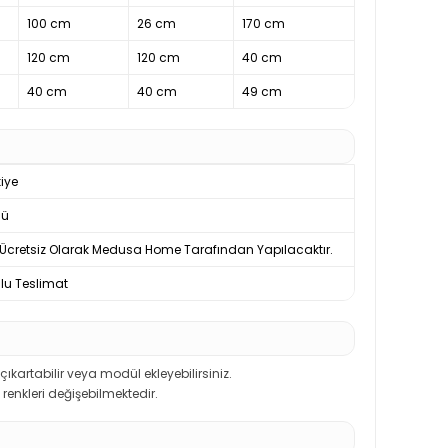
100 cm
26 cm
170 cm
120 cm
120 cm
40 cm
40 cm
40 cm
49 cm
iye
nü
Ücretsiz Olarak Medusa Home Tarafından Yapılacaktır.
u Teslimat
kartabilir veya modül ekleyebilirsiniz.
renkleri değişebilmektedir.