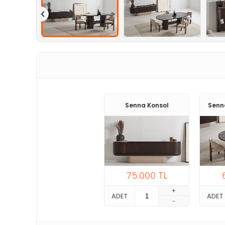
Senna Konsol
Senn
75.000
TL
+
ADET
ADET
-