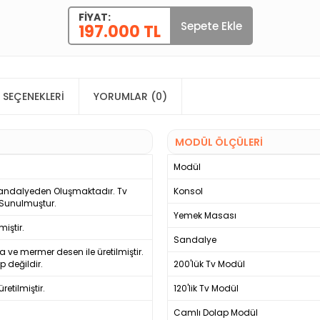
FIYAT:
Sepete Ekle
197.000 TL
 SEÇENEKLERI
YORUMLAR (0)
MODÜL ÖLÇÜLERİ
Modül
 Sandalyeden Oluşmaktadır. Tv
Konsol
 Sunulmuştur.
Yemek Masası
iştir.
Sandalye
ve mermer desen ile üretilmiştir.
p değildir.
200'lük Tv Modül
etilmiştir.
120'lik Tv Modül
Camlı Dolap Modül