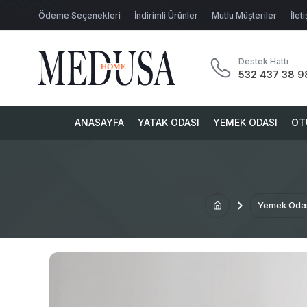
Ödeme Seçenekleri
İndirimli Ürünler
Mutlu Müşteriler
İlet
Destek Hattı
532 437 38 9
ANASAYFA
YATAK ODASI
YEMEK ODASI
OT
Yemek Oda