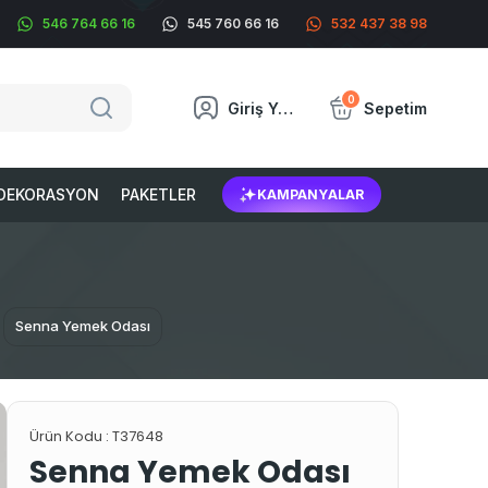
546 764 66 16
545 760 66 16
532 437 38 98
0
Giriş Yap
Sepetim
DEKORASYON
PAKETLER
KAMPANYALAR
Senna Yemek Odası
Ürün Kodu :
T37648
Senna Yemek Odası