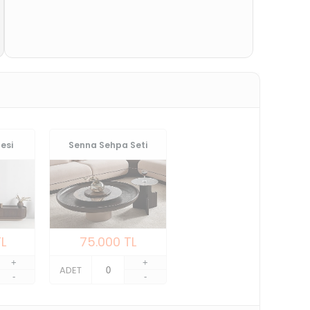
esi
Senna Sehpa Seti
L
75.000
TL
+
+
ADET
-
-