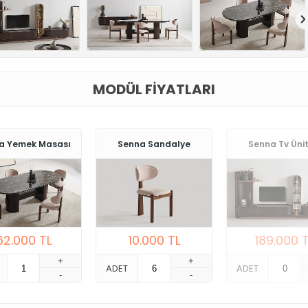
MODÜL FIYATLARI
a Yemek Masası
Senna Sandalye
Senna Tv Ünit
62.000
TL
10.000
TL
189.000
T
+
+
ADET
ADET
-
-