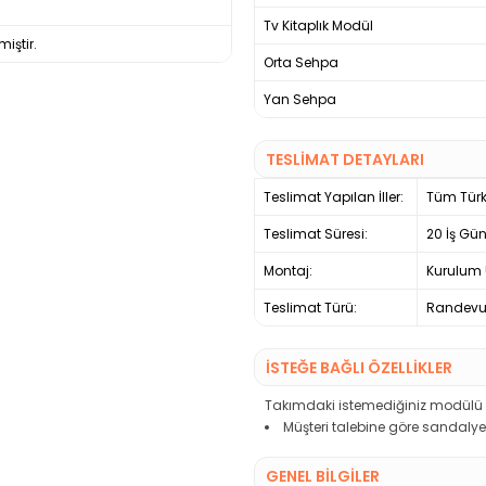
Tv Kitaplık Modül
iştir.
Orta Sehpa
Yan Sehpa
TESLİMAT DETAYLARI
Teslimat Yapılan İller:
Tüm Türk
Teslimat Süresi:
20 İş Gü
Montaj:
Kurulum 
Teslimat Türü:
Randevul
İSTEĞE BAĞLI ÖZELLİKLER
Takımdaki istemediğiniz modülü çı
Müşteri talebine göre sandalye 
GENEL BİLGİLER