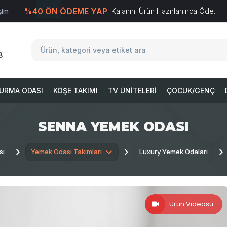
%40 ÖN ÖDEME YAP
Kalanını Ürün Hazırlanınca Öde.
işim
T
-Soft
E-Ticaret
Sistemleriyle Hazırlanmıştır.
8
URMA ODASI
KÖŞE TAKIMI
TV ÜNITELERI
ÇOCUK/GENÇ
SENNA YEMEK ODASI
sı
Yemek Odası Takımları
Luxury Yemek Odaları
Ürün Videosu