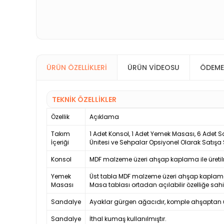
ÜRÜN ÖZELLIKLERI
ÜRÜN VIDEOSU
ÖDEME
TEKNİK ÖZELLİKLER
Özellik
Açıklama
Takım
1 Adet Konsol, 1 Adet Yemek Masası, 6 Adet
İçeriği
Ünitesi ve Sehpalar Opsiyonel Olarak Satışa
Konsol
MDF malzeme üzeri ahşap kaplama ile üretilm
Yemek
Üst tabla MDF malzeme üzeri ahşap kaplama 
Masası
Masa tablası ortadan açılabilir özelliğe sahi
Sandalye
Ayaklar gürgen ağacıdır, komple ahşaptan ür
Sandalye
İthal kumaş kullanılmıştır.