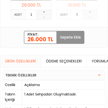
26.000
TL
13.000
TL
+
+
ADET
ADET
-
-
FIYAT:
Sepete Ekle
26.000 TL
ÜRÜN ÖZELLIKLERI
ÖDEME SEÇENEKLERI
YORUMLA
TEKNİK ÖZELLİKLER
Özellik
Açıklama
Takım
1 Adet Sehpadan Oluşmaktadır.
İçeriği