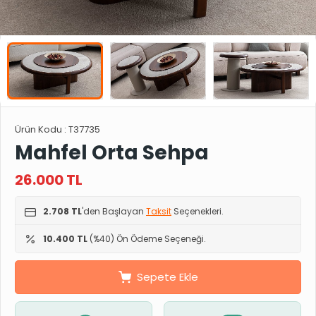
Ürün Kodu :
T37735
Mahfel Orta Sehpa
26.000
TL
2.708 TL
'den Başlayan
Taksit
Seçenekleri.
10.400 TL
(%40) Ön Ödeme Seçeneği.
Sepete Ekle