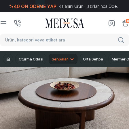
%40 ÖN ÖDEME YAP
Kalanını Ürün Hazırlanınca Öde.
T
-Soft
E-Ticaret
Sistemleriyle Hazırlanmıştır.
0
Oturma Odası
Sehpalar
Orta Sehpa
Mermer O