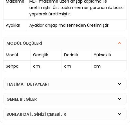
Malzeme
MDF malzeme üzeri ahşap kaplama ile
üretilmiştir. Üst tabla mermer görünümlü baskı
yapılarak üretilmiştir.
Ayaklar
Ayaklar ahşap malzemeden üretilmiştir.
MODÜL ÖLÇÜLERİ
Modül
Genişlik
Derinlik
Yükseklik
Sehpa
cm
cm
cm
TESLİMAT DETAYLARI
GENEL BİLGİLER
BUNLAR DA İLGINIZI ÇEKEBILIR