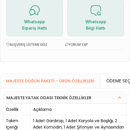
Whatsapp
Whatsapp
Sipariş Hattı
Bilgi Hattı
ALIŞVERIŞ LISTEME EKLE
YORUM YAP
ÖDEME SEÇ
MAJESTE DÜĞÜN PAKETI - ÜRÜN ÖZELLIKLERI
MAJESTE YATAK ODASI TEKNİK ÖZELLİKLER
Özellik
Açıklama
Takım
1 Adet Gardırop, 1 Adet Karyola ve Başlığı, 2
İçeriği
Adet Komodin, 1 Adet Şifonyer ve Aynasından