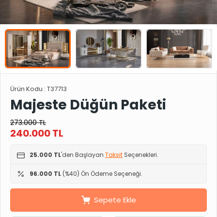
Ürün Kodu :
T37713
Majeste Düğün Paketi
273.000
TL
240.000
TL
25.000 TL
'den Başlayan
Taksit
Seçenekleri.
96.000 TL
(%40) Ön Ödeme Seçeneği.
Sepete Ekle