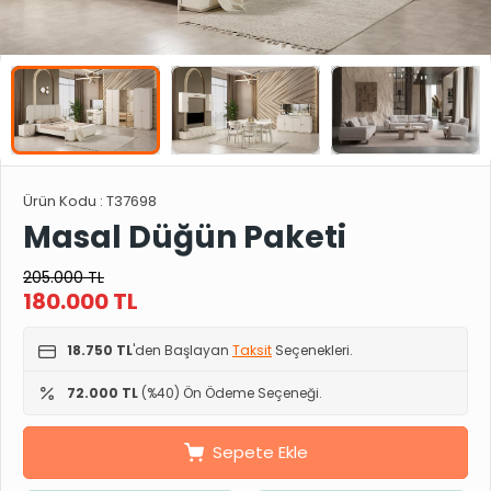
Ürün Kodu :
T37698
Masal Düğün Paketi
205.000
TL
180.000
TL
18.750 TL
'den Başlayan
Taksit
Seçenekleri.
72.000 TL
(%40) Ön Ödeme Seçeneği.
Sepete Ekle