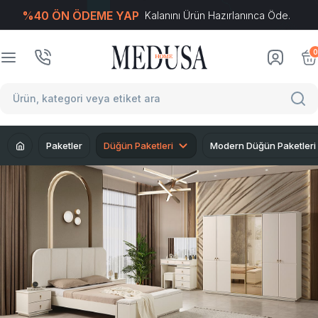
%40 ÖN ÖDEME YAP
Kalanını Ürün Hazırlanınca Öde.
T
-Soft
E-Ticaret
Sistemleriyle Hazırlanmıştır.
0
Paketler
Düğün Paketleri
Modern Düğün Paketleri