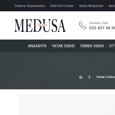
Ödeme Seçenekleri
İndirimli Ürünler
Mutlu Müşteriler
İlet
Destek Hattı
532 437 38 9
ANASAYFA
YATAK ODASI
YEMEK ODASI
OT
Yatak Odası