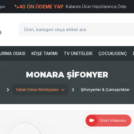
%40 ÖN ÖDEME YAP
Kalanını Ürün Hazırlanınca Öde.
işim
T
-Soft
E-Ticaret
Sistemleriyle Hazırlanmıştır.
8
URMA ODASI
KÖŞE TAKIMI
TV ÜNITELERI
ÇOCUK/GENÇ
MONARA ŞIFONYER
Yatak Odası Mobilyaları
Şifonyerler & Çamaşırlıklar
Ürün Videosu