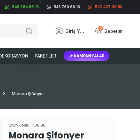
546 764 66 16
545 760 66 16
532 437 38 98
0
Giriş Yap
Sepetim
DEKORASYON
PAKETLER
KAMPANYALAR
Monara Şifonyer
Ürün Kodu :
T36186
Monara Şifonyer