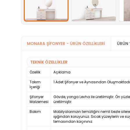
MONARA ŞIFONYER - ÜRÜN ÖZELLIKLERI
ÜRÜN 
TEKNİK ÖZELLİKLER
Özellik
Açıklama
Takım
1 Adet Şifonyer ve Aynasından Oluşmaktadı
İçeriği
Şifonyer
Gövde, yonga Levha ile üretilmiştir. Ön yüzl
Malzemesi
üretilmiştir.
Bakım
Mobilyalarınızın temizliğini nemli bezle siler
ışığından koruyunuz. Sıcak yüzeylerin ve su
temasından kaçınınız.