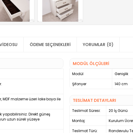
VIDEOSU
ÖDEME SEÇENEKLERI
YORUMLAR (0)
MODÜL ÖLÇÜLERİ
Modül
Genişlik
r.
Şifonyer
140 cm
er, MDF malzeme üzeri lake boya ile
TESLİMAT DETAYLARI
Teslimat Süresi:
20 İş Günü
ek yapabilirsiniz. Direkt güneş
yun uzun süreli yüzeye
Montaj:
Kurulum Ücre
Teslimat Türü:
Randevulu Te