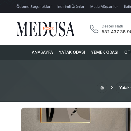
Ödeme Seçenekleri
İndirimli Ürünler
Mutlu Müşteriler
İlet
Destek Hattı
532 437 38 9
ANASAYFA
YATAK ODASI
YEMEK ODASI
OT
Yatak