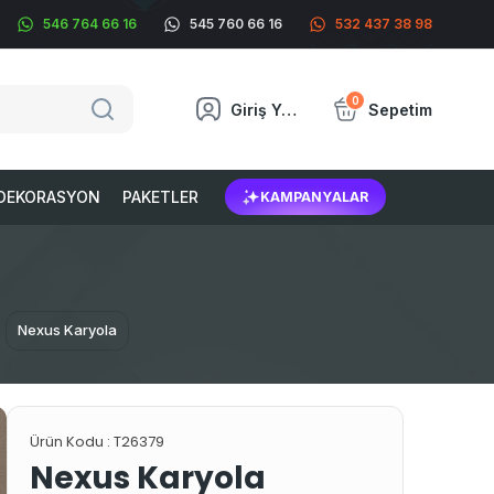
546 764 66 16
545 760 66 16
532 437 38 98
0
Giriş Yap
Sepetim
DEKORASYON
PAKETLER
KAMPANYALAR
Nexus Karyola
Ürün Kodu :
T26379
Nexus Karyola