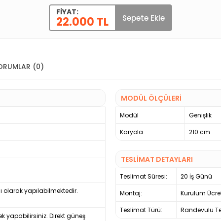
FIYAT:
Sepete Ekle
22.000 TL
ORUMLAR (0)
MODÜL ÖLÇÜLERİ
Modül
Genişlik
Karyola
210 cm
TESLİMAT DETAYLARI
Teslimat Süresi:
20 İş Günü
ı olarak yapılabilmektedir.
Montaj:
Kurulum Ücre
Teslimat Türü:
Randevulu Te
ek yapabilirsiniz. Direkt güneş