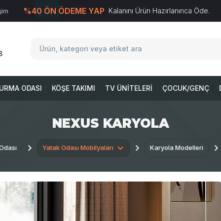
%40 ÖN ÖDEME YAP
Kalanını Ürün Hazırlanınca Öde.
işim
T
-Soft
E-Ticaret
Sistemleriyle Hazırlanmıştır.
8
URMA ODASI
KÖŞE TAKIMI
TV ÜNITELERI
ÇOCUK/GENÇ
NEXUS KARYOLA
 Odası
Yatak Odası Mobilyaları
Karyola Modelleri