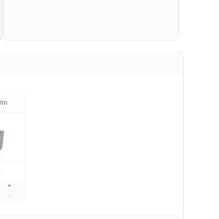
in
L
+
-