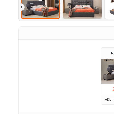
N
ADET