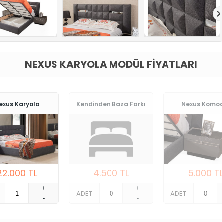
NEXUS KARYOLA MODÜL FIYATLARI
exus Karyola
Kendinden Baza Farkı
Nexus Komod
22.000
TL
4.500
TL
5.000
T
+
+
ADET
ADET
-
-