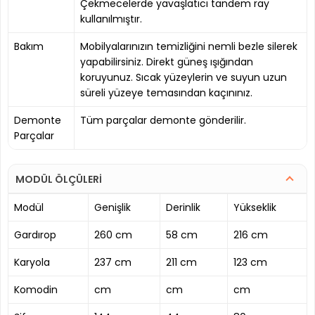
Çekmecelerde yavaşlatıcı tandem ray
kullanılmıştır.
Bakım
Mobilyalarınızın temizliğini nemli bezle silerek
yapabilirsiniz. Direkt güneş ışığından
koruyunuz. Sıcak yüzeylerin ve suyun uzun
süreli yüzeye temasından kaçınınız.
Demonte
Tüm parçalar demonte gönderilir.
Parçalar
MODÜL ÖLÇÜLERİ
Modül
Genişlik
Derinlik
Yükseklik
Gardırop
260 cm
58 cm
216 cm
Karyola
237 cm
211 cm
123 cm
Komodin
cm
cm
cm