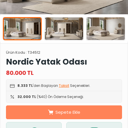
Ürün Kodu :
T34512
Nordic Yatak Odası
80.000
TL
8.333 TL
'den Başlayan
Taksit
Seçenekleri.
32.000 TL
(%40) Ön Ödeme Seçeneği.
Sepete Ekle